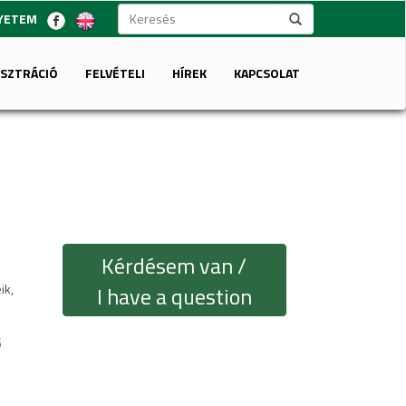
GYETEM
ISZTRÁCIÓ
FELVÉTELI
HÍREK
KAPCSOLAT
Kérdésem van /
ik,
I have a question
ő