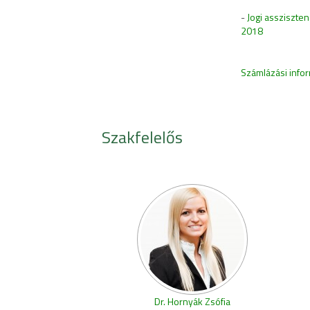
-
Jogi assziszte
2018
Számlázási info
Szakfelelős
Dr. Hornyák Zsófia