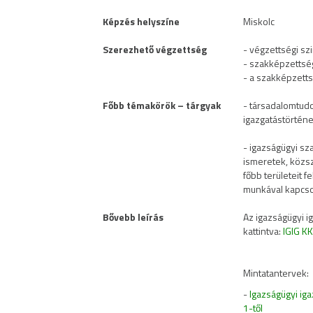
Képzés helyszíne
Miskolc
Szerezhető végzettség
- végzettségi szi
- szakképzettsé
- a szakképzetts
Főbb témakörök – tárgyak
- társadalomtudom
igazgatástörténe
- igazságügyi sz
ismeretek, közsz
főbb területeit f
munkával kapcso
Bővebb leírás
Az igazságügyi i
kattintva:
IGIG KK
Mintatantervek:
-
Igazságügyi ig
1-től