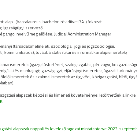
nt: alap- (baccalaureus, bachelor; rövidítve: BA-) fokozat
g: igazságügyi szervező
ég angol nyelvű megjelölése: Judicial Administration Manager
ányi (társadalomelméleti, szociológiai, jogi és jogszociológiai,
ti, kommunikációs), továbbá statisztikai és informatikai alapismeretek;
akmai ismeretek (igazgatástörténet, szakigazgatási, pénzügyi, közgazdasági
olgálati és munkajogi; igazságügyi, eljárásjogi ismeretek, ágazati tudomány
elölelő ismeretek és szakmai ismeretek az ügyvédi, közigazgatási, bírói, ügy
latban).
gazgatási alapszak képzési és kimeneti követelményei letölthetőek a linkre
K.
azgatási alapszak nappali és levelező tagozat mintatanterve 2023. szeptem