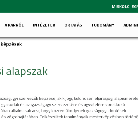
MISKOLCI E
A KARRÓL
INTÉZETEK
OKTATÁS
TUDOMÁNY
ADMIN
i képzések
i alapszak
gazságügyi szervezők képzése, akik jogi, különösen eljárásjogi alapismerete
ka gyakorlati és az igazságügy szervezetére és ügyvitelére vonatkozó
okában alkalmasak arra, hogy közreműködjenek igazságügyi döntések
 és végrehajtásában. Felkészültek tanulmányaik mesterképzésben történ