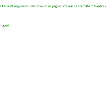
ns képzettség esetén Alapszakon és jogász szakon beszámítható kreditek
rmációk