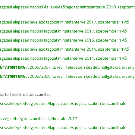
azgatási alapszak nappali és levelező tagozat mintatanterve 2018. szeptem
azgatási alapszak levelező tagozat mintatanterve 2017. szeptember 1-től
azgatási alapszak nappali tagozat mintatanterve 2017. szeptember 1-től
azgatási alapszak nappali tagozat mintatanterve 2016. szeptember 1-től
azgatási alapszak levelező tagozat mintatanterve 2014. szeptember 1-től
azgatási alapszak nappali tagozat mintatanterve 2014. szeptember 1-től
NTATANTERV
A 2006/2007. tanév I. félévében kezdett hallgatókra érvén
NTATANTERV
A 2005/2006. tanév I. félévében kezdett hallgatókra érvén
án történő kreditbeszámítás:
tási szakképzettség esetén Alapszakon és jogász szakon beszámítható
ns végzettség beszámítási tájékoztató 2017
tási szakképzettség esetén Alapszakon és jogász szakon beszámítható