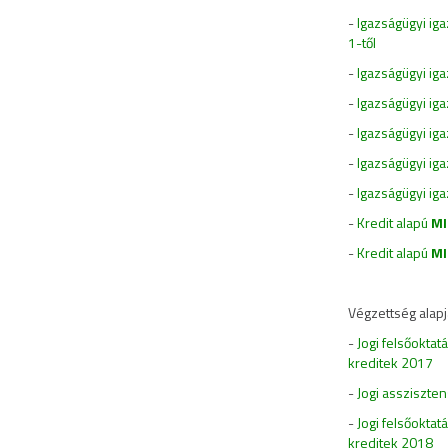
-
Igazságügyi ig
1-től
-
Igazságügyi ig
-
Igazságügyi ig
-
Igazságügyi ig
-
Igazságügyi ig
-
Igazságügyi ig
-
Kredit alapú
MI
-
Kredit alapú
MI
Végzettség alapj
-
Jogi felsőokta
kreditek 2017
-
Jogi assziszte
-
Jogi felsőokta
kreditek 2018