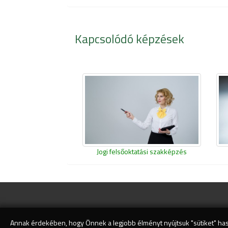
Kapcsolódó képzések
Jogi felsőoktatási szakképzés
Annak érdekében, hogy Önnek a legjobb élményt nyújtsuk "sütiket" has