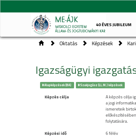
40 ÉVES JUBILEUM
Oktatás
Képzések
Kar
Igazságügyi igazgatás
#Alapképzések (BA)
#Szakjogász (LL.M.) képzések
Képzés célja
A képzés célja i
a jogi informati
ismereteik birt
előkészítésében
folytatására.
Képzési idő
6 félév