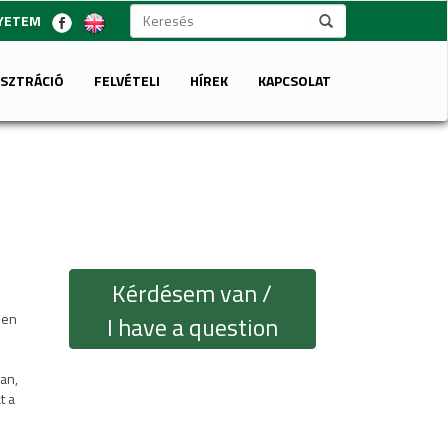
GYETEM
ISZTRÁCIÓ
FELVÉTELI
HÍREK
KAPCSOLAT
Kérdésem van /
ben
I have a question
an,
t a