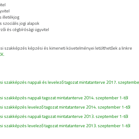
tel
yvitel
 illetékjog
s szociális jogi alapok
zői és cégbírósági ügyvitel
tási szakképzés képzési és kimeneti követelményei letölthetőek a linkre
KK.
tási szakképzés nappali és levelező tagozat mintatanterve 2017. szeptembe
tási szakképzés nappali tagozat mintatanterve 2014. szeptember 1-től
tási szakképzés levelező tagozat mintatanterve 2014. szeptember 1-től
tási szakképzés nappali tagozat mintatanterve 2013. szeptember 1-től
ási szakképzés levelező tagozat mintatanterve 2013. szeptember 1-től