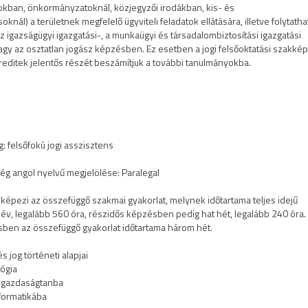
okban, önkormányzatoknál, közjegyzői irodákban, kis- és
knál) a területnek megfelelő ügyviteli feladatok ellátására, illetve folytatha
z igazságügyi igazgatási-, a munkaügyi és társadalombiztosítási igazgatási
gy az osztatlan jogász képzésben. Ez esetben a jogi felsőoktatási szakké
reditek jelentős részét beszámítjuk a további tanulmányokba.
: felsőfokú jogi asszisztens
ég angol nyelvű megjelölése: Paralegal
képezi az összefüggő szakmai gyakorlat, melynek időtartama teljes idejű
év, legalább 560 óra, részidős képzésben pedig hat hét, legalább 240 óra.
ben az összefüggő gyakorlat időtartama három hét.
 jog történeti alapjai
lógia
zgazdaságtanba
formatikába