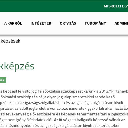
MISKOLCI E
A KARRÓL
INTÉZETEK
OKTATÁS
TUDOMÁNY
ADMIN
i képzések
akképzés
sek
ns képzést felváltó jogi felsőoktatási szakképzést karunk a 2013/14. tanév
elsőoktatási szakképzés célja olyan jogi alapismeretekkel rendelkező
pzése, akik az igazságszolgáltatásban és az igazságszolgáltatáson kívüli
jártasak az adott jogterületre vonatkozó ismeretek gyakorlati alkalmazásáb
ászi tevékenység előkészítésére és képesek tehermentesíteni a jogászoka
éget nem igénylő feladatok alól. Az itt végzett hallgatók képessé válnak az
tás intézményeiben és az igazságszolgáltatáson kívüli szakterületeken