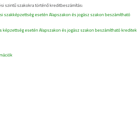
i szintű szakokra történő kreditbeszámítás:
tási szakképzettség esetén Alapszakon és jogász szakon beszámítható
ns képzettség esetén Alapszakon és jogász szakon beszámítható kreditek
rmációk