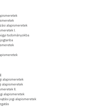
lapismeretek
ismeretek
zási alapismeretek
ismeretek I.
nügyi tudományokba
jogtanba
pismeretek
lapismeretek
g
gi alapismeretek
gi alapismeretek
smeretek II.
ogi alapismeretek
jtási jogi alapismeretek
zgatás