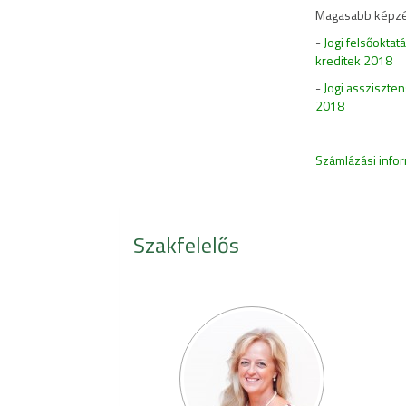
Magasabb képzés
-
Jogi felsőokta
kreditek 2018
-
Jogi assziszte
2018
Számlázási info
Szakfelelős