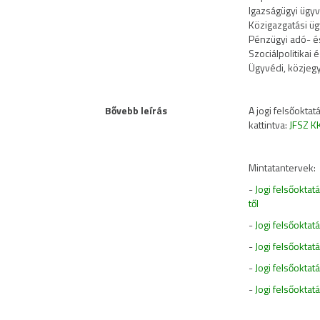
Igazságügyi ügyvi
Közigazgatási üg
Pénzügyi adó- és
Szociálpolitikai é
Ügyvédi, közjegy
Bővebb leírás
A jogi felsőokta
kattintva:
JFSZ K
Mintatantervek:
-
Jogi felsőokta
től
-
Jogi felsőokta
-
Jogi felsőokta
-
Jogi felsőokta
-
Jogi felsőoktat