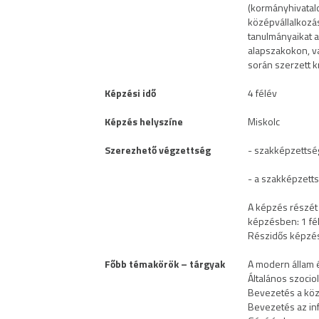
(kormányhivatal
középvállalkozáso
tanulmányaikat a
alapszakokon, va
során szerzett k
Képzési idő
4 félév
Képzés helyszíne
Miskolc
Szerezhető végzettség
- szakképzettség
- a szakképzetts
A képzés részét 
képzésben: 1 fél
Részidős képzés
Főbb témakörök – tárgyak
A modern állam és
Általános szocio
Bevezetés a kö
Bevezetés az in