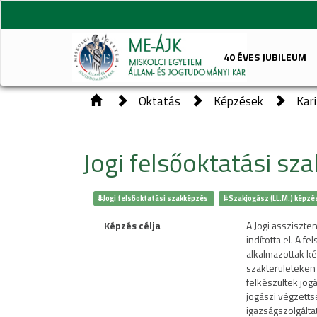
40 ÉVES JUBILEUM
Oktatás
Képzések
Kar
Jogi felsőoktatási sz
#Jogi felsőoktatási szakképzés
#Szakjogász (LL.M.) képzé
Képzés célja
A Jogi assziszte
indította el. A f
alkalmazottak ké
szakterületeken 
felkészültek jog
jogászi végzetts
igazságszolgálta