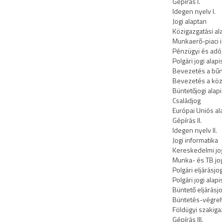
Gépírás I.
Idegen nyelv I.
Jogi alaptan
Közigazgatási a
Munkaerő-piaci 
Pénzügyi és adó
Polgári jogi alap
Bevezetés a bű
Bevezetés a köz
Büntetőjogi ala
Családjog
Európai Uniós a
Gépírás II.
Idegen nyelv II.
Jogi informatika
Kereskedelmi jo
Munka- és TB jo
Polgári eljárásjo
Polgári jogi alapi
Büntető eljárásj
Büntetés-végreha
Földügyi szakiga
Gépírás III.