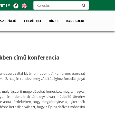
GYETEM
ISZTRÁCIÓ
FELVÉTELI
HÍREK
KAPCSOLAT
ekben című konferencia
ciasorozattal kíván ünnepelni. A konferenciasorozat
 12. napján rendezi meg „A bírósághoz fordulás jogát
ll, mely újszerű megoldásokat honosított meg a magyar
 nyomán indokoltnak tűnt egy olyan módosító törvény
ette annak érdekében, hogy megkönnyítse a jogkeresők
désre keresik a választ, hogy a Pp. szabályait módosító