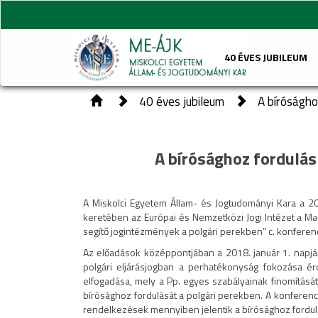
40 ÉVES JUBILEUM
40 éves jubileum
A bírósághoz
A bírósághoz fordulás
A Miskolci Egyetem Állam- és Jogtudományi Kara a 2
keretében az Európai és Nemzetközi Jogi Intézet a M
segítő jogintézmények a polgári perekben” c. konferenc
Az előadások középpontjában a 2018. január 1. napján
polgári eljárásjogban a perhatékonyság fokozása ér
elfogadása, mely a Pp. egyes szabályainak finomítás
bírósághoz fordulását a polgári perekben. A konferenci
rendelkezések mennyiben jelentik a bírósághoz fordulá