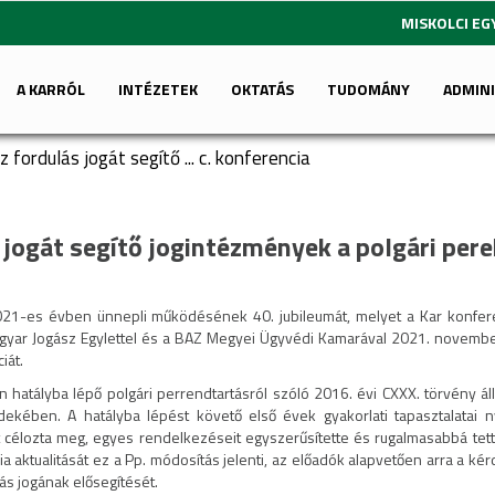
MISKOLCI E
A KARRÓL
INTÉZETEK
OKTATÁS
TUDOMÁNY
ADMIN
 fordulás jogát segítő ... c. konferencia
 jogát segítő jogintézmények a polgári per
021-es évben ünnepli működésének 40. jubileumát, melyet a Kar konferen
agyar Jogász Egylettel és a BAZ Megyei Ügyvédi Kamarával 2021. november
iát.
 hatályba lépő polgári perrendtartásról szóló 2016. évi CXXX. törvény á
dekében. A hatályba lépést követő első évek gyakorlati tapasztalatai
át célozta meg, egyes rendelkezéseit egyszerűsítette és rugalmasabbá t
a aktualitását ez a Pp. módosítás jelenti, az előadók alapvetően arra a kér
s jogának elősegítését.