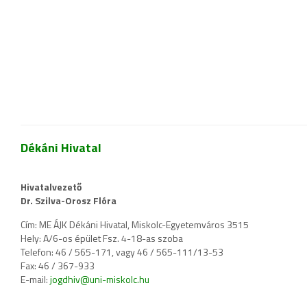
Dékáni Hivatal
Hivatalvezető
Dr. Szilva-Orosz Flóra
Cím: ME ÁJK Dékáni Hivatal, Miskolc-Egyetemváros 3515
Hely: A/6-os épület Fsz. 4-18-as szoba
Telefon: 46 / 565-171, vagy 46 / 565-111/13-53
Fax: 46 / 367-933
E-mail:
jogdhiv@uni-miskolc.hu