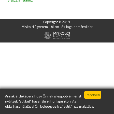
Vissza a listához
Copyright © 2019.
Miskolci Egyetem - Állam- és Jogtudományi Kar
Annak érdekében, hogy Önnek a legjobb élményt
nyújtsuk "sütiket" használunk honlapunkon. Az
oldal használatával Ön beleegyezik a "sütik" használatába.