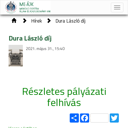
Toggle
naviga
Hírek
Dura László díj
Dura László díj
2021. május 31., 15:40
Részletes pályázati
felhívás
Share
Facebook
Twitt