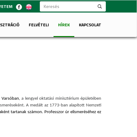
GYETEM
ISZTRÁCIÓ
FELVÉTELI
HÍREK
KAPCSOLAT
, Varsóban
, a lengyel oktatási minisztérium épületében
lismeréseként. A medált az 1773-ban alapított Nemzeti
aként tartanak számon. Professzor úr elismeréséhez ez