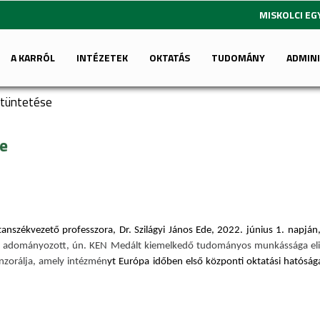
MISKOLCI E
A KARRÓL
INTÉZETEK
OKTATÁS
TUDOMÁNY
ADMIN
kitüntetése
se
nszékvezető professzora, Dr. Szilágyi János Ede, 2022. június 1. napján
 által adományozott, ún. KEN Medált kiemelkedő tudományos munkássága e
zorálja, amely intézmén
yt Európa időben első központi oktatási hatóság