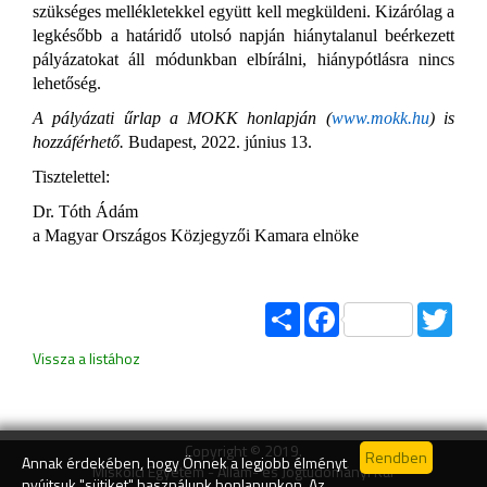
szükséges mellékletekkel együtt kell megküldeni. Kizárólag a
legkésőbb a határidő utolsó napjá
n
hiánytalanul beérkezett
pályázatokat áll módunkban elbírálni, hiánypótlásra nincs
lehetőség.
A pályázati űrlap a MOKK honlapján (
www.mokk.hu
) is
hozzáférhető.
Budapest, 2022
. június
13.
Tisztelettel:
D
r. Tóth Ádám
a
Magyar Országos Közjegyzői Kamara
e
lnök
e
Share
Facebook
Twitt
Vissza a listához
Copyright © 2019.
Annak érdekében, hogy Önnek a legjobb élményt
Miskolci Egyetem - Állam- és Jogtudományi Kar
nyújtsuk "sütiket" használunk honlapunkon. Az