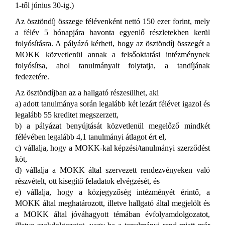
1-
től június 30
-ig.)
Az ösztöndíj összege félévenként nettó 150 ezer forint, mely
a félév 5 hónapjára havonta egyenlő részletekben kerül
folyósításra. A pályázó kérheti, hogy az ösztöndíj összegét a
MOKK közvetlenül annak a felsőoktatási intézménynek
folyósítsa, ahol tanulmányait folytatja, a tandíjának
fedezetére.
Az ösztöndíjban az a hallgató részesülhet, aki
a) adott tanulmánya során legalább két lezárt félévet igazol és
legalább 55 kreditet
megszerzett,
b) a pályázat benyújtását közvetlenül megelőző mindkét
félévében legalább 4,1 tanulmányi átlagot ért el,
c) vállalja, hogy a MOK
K-
kal képzési/tanulmányi szerződést
köt,
d) vállalja a MOKK által szervezett rendezvényeken való
részvételt, ott kisegítő feladatok elvégzését, és
e) vállalja, hogy a közjegyzőség intézményét érintő, a
MOKK által meghatározott, illetve hallgató által megjelölt és
a MOKK által jóváhagyott témában évfolyamdolgozatot,