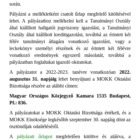
során.
Pályázni a mellékletként csatolt űrlap megfelelő kitöltésével
lehet. A pályázathoz mellékelni
kell
a Tanulmányi Osztály
által kiállított hallgatói jogviszony igazolást, a Tanulmányi
Osztály által kiállított kreditigazolást, továbbá az érintett két
félév tanulmányi átlagára vonatkozó igazolást, vagy a
leckekönyv személyi részének és az érintett két félévre
vonatkozó eredmények egyszerű másolatát, továbbá a
pályázatban foglaltakat igazoló okiratokat.
A pályázatot a
2022-2023
. tanévre vonatkozóan
2022.
augusztus 31
. napjáig
lehet b
enyújtani a MOKK Oktatási
Bizottsága részére az alábbi címen:
Magyar Országos Közjegyző Kamara
1535 Budapest,
Pf.: 836.
A pályázatokat a MOKK Oktatási Bizottsága értékeli, és a
MOKK Elnöksége legkésőbb szeptember 30. napjáig dönt az
ösztöndíjak odaítéléséről.
A
pályázati űrlapot
megfelelően kitöltve és aláírva, a