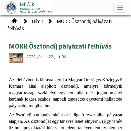
Toggle
naviga
Hírek
MOKK Ösztöndíj pályázati
felhívás
MOKK Ösztöndíj pályázati felhívás
2022. június 22., 11:05
Az idei évben is kiírásra kerül a Magyar Országos Közjegyző
Kamara által alapított ösztöndíj, amelyre bármelyik
magyarországi székhelyű egyetem állam
-
és jogtudományi
karának jogász szakos, nappali tagozatos egyetemi hallgatója
pályázatot nyújthat be.
Az ösztöndíjban tanévenként öt hallgató részesülhet pályázat
alapján. Az ösztöndíjat egy tanévre lehet elnyerni.
(
Egy tanév
tíz hónapos oktatási időszakot jelent, tanévenként
szeptember