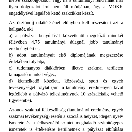
illetve szakdolgozatot, vagy ha a tanulmányi rend miatt már
ilyen dolgozatot írni nem áll módjában, úgy a MOKK
engedélyével legalább kettő szakcikket készít.
Az ösztöndíj odaítélésénél előnyben kell részesíteni azt a
hallgatót, aki
a) a pályázat benyújtását közvetlenül megelőző mindkét
félévében 4,75 tanulmányi átlagnál jobb tanulmányi
eredményt ért el,
b) adott tanulmányait első diplomájának megszerzése
érdekében folytatja,
c) tudományos diákkörben, illetve szakmai területen
kimagasló munkát végez,
d) kiemelkedő közéleti, közösségi, sport és egyéb
tevékenységet folytat (ami a tanulmányi eredményen kívül
legfeljebb a pályázó teljesítménynek 10 százalékáig vehető
figyelembe).
Azonos szakmai
felkészültség (tanulmányi eredmény, egyéb
szakmai tevékenység) esetén a szociális helyzet, idegen nyelv
ismerete és a felhasználói szintet meghaladó számítógépes
ismeretek is értékelésre kerülhetnek a pályázat elbírálása