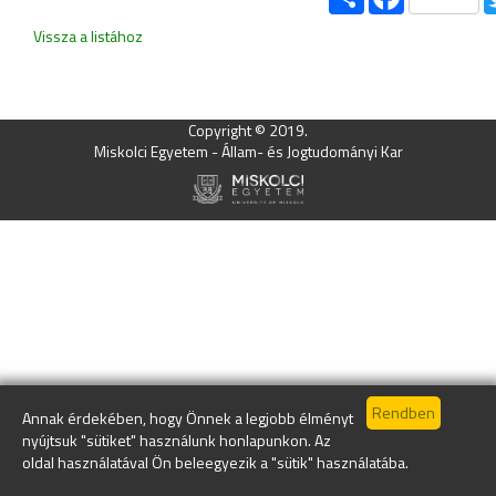
Vissza a listához
Copyright © 2019.
Miskolci Egyetem - Állam- és Jogtudományi Kar
Annak érdekében, hogy Önnek a legjobb élményt
nyújtsuk "sütiket" használunk honlapunkon. Az
oldal használatával Ön beleegyezik a "sütik" használatába.