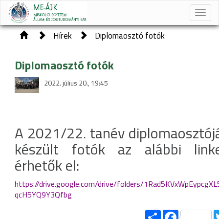
Toggle
naviga
Hírek
Diplomaosztó fotók
Diplomaosztó fotók
2022. július 20., 19:45
A 2021/22. tanév diplomaosztój
készült fotók az alábbi link
érhetők el:
https://drive.google.com/drive/folders/1Rad5KVxWpEypcgX
qcH5YQ9Y3Qfbg
Share
Facebook