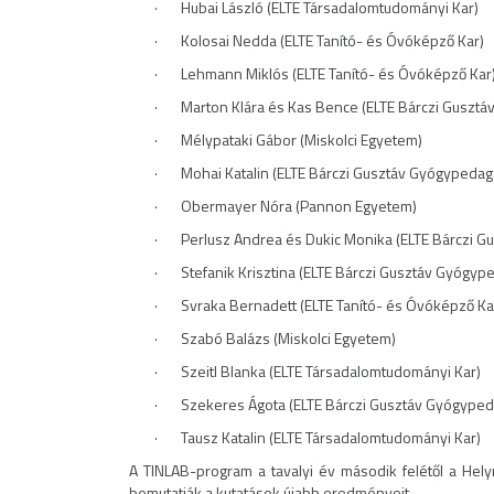
· Hubai László (ELTE Társadalomtudományi Kar)
· Kolosai Nedda (ELTE Tanító- és Óvóképző Kar)
· Lehmann Miklós (ELTE Tanító- és Óvóképző Kar
· Marton Klára és Kas Bence (ELTE Bárczi Gusztá
· Mélypataki Gábor (Miskolci Egyetem)
· Mohai Katalin (ELTE Bárczi Gusztáv Gyógypedagó
· Obermayer Nóra (Pannon Egyetem)
· Perlusz Andrea és Dukic Monika (ELTE Bárczi Gu
· Stefanik Krisztina (ELTE Bárczi Gusztáv Gyógype
· Svraka Bernadett (ELTE Tanító- és Óvóképző Ka
· Szabó Balázs (Miskolci Egyetem)
· Szeitl Blanka (ELTE Társadalomtudományi Kar)
· Szekeres Ágota (ELTE Bárczi Gusztáv Gyógypeda
· Tausz Katalin (ELTE Társadalomtudományi Kar)
A TINLAB-program a tavalyi év második felétől a Hely
bemutatják a kutatások újabb eredményeit.