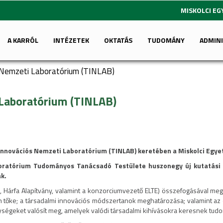
MISKOLCI E
A KARRÓL
INTÉZETEK
OKTATÁS
TUDOMÁNY
ADMIN
 Nemzeti Laboratórium (TINLAB)
 Laboratórium (TINLAB)
i Innovációs Nemzeti Laboratórium (TINLAB) keretében a Miskolci Eg
oratórium Tudományos Tanácsadó Testülete huszonegy új kutatási t
ak.
Hárfa Alapítvány, valamint a konzorciumvezető ELTE) összefogásával megva
án tőke; a társadalmi innovációs módszertanok meghatározása; valamint az é
ységeket valósít meg, amelyek valódi társadalmi kihívásokra keresnek tu