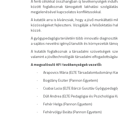
A fenti célokkal összhangban új tevékenységek indulha
között foglalkoznak támogatott lakhatási szolgálatá
megjelenésével kapcsolatos konfliktusokkal.
A kutatók arra is kíváncsiak, hogy a jövő munkáltatói
közösségeket fejleszteni. Vizsgálják a felsőoktatási hall
közzé.
A gyógypedagógia területén több innovatív diagnosztiku
a sajátos nevelési igényű tanulók és környezetük támoga
A kutatók foglalkoznak a társadalmi szövetségek sze
valamint a jövőtechnológiák társadalmi elfogadottságáva
A megvalósuló KFI tevékenységek vezetői:
· Arapovics Mária (ELTE Társadalomtudományi Kar
· Bogdány Eszter (Pannon Egyetem)
· Csabai Lucia (ELTE Bárczi Gusztáv Gyógypedagóg
· Dúll Andrea (ELTE Pedagógiai és Pszichológiai K
· Fehér Helga (Pannon Egyetem)
· Fehérvölgyi Beáta (Pannon Egyetem)