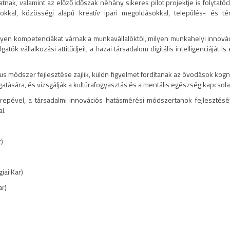
tnak, valamint az előző időszak néhány sikeres pilot projektje is folytat
sokkal, közösségi alapú kreatív ipari megoldásokkal, település- és térh
 milyen kompetenciákat várnak a munkavállalóktól, milyen munkahelyi innov
gatók vállalkozási attitűdjeit, a hazai társadalom digitális intelligenciáját
s módszer fejlesztése zajlik, külön figyelmet fordítanak az óvodások kogni
tására, és vizsgálják a kultúrafogyasztás és a mentális egészség kapcsolat
repével, a társadalmi innovációs hatásmérési módszertanok fejlesztésé
l.
)
iai Kar)
ar)