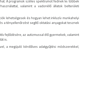
ódhat. A programok széles spektrumot fednek le: többek
asználattal, valamint a vadonélő állatok belterületi
ációk lehetségesek és hogyan lehet inkluzív munkahelyi
 is és a tényellenőrzést segítő oktatási anyagokat tesznek
tív fejlődésére, az autizmussal élő gyermekek, valamint
át is.
vel, a megújuló kérdőíves adatgyűjtési módszerekkel,