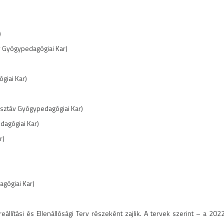
)
v Gyógypedagógiai Kar)
giai Kar)
sztáv Gyógypedagógiai Kar)
dagógiai Kar)
r)
gógiai Kar)
reállítási és Ellenállósági Terv részeként zajlik. A tervek szerint – 