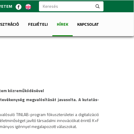
GYETEM
ISZTRÁCIÓ
FELVÉTELI
HÍREK
KAPCSOLAT
yetem közreműködésével
evékenység megvalósítását javasolta. A kutatás-
lósuló TINLAB-program fókuszterületei a digitalizáció
letminőséget javító társadalmi innovációkat érintő K+F
dományos igénnyel megalapozott válaszokat.