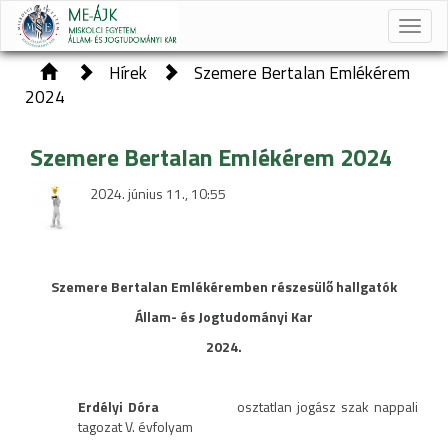
Toggle
naviga
Hírek
Szemere Bertalan Emlékérem
2024
Szemere Bertalan Emlékérem 2024
2024. június 11., 10:55
Szemere Bertalan Emlékéremben részesülő hallgatók
Állam- és Jogtudományi Kar
2024.
Erdélyi Dóra
osztatlan jogász szak nappali
tagozat V. évfolyam