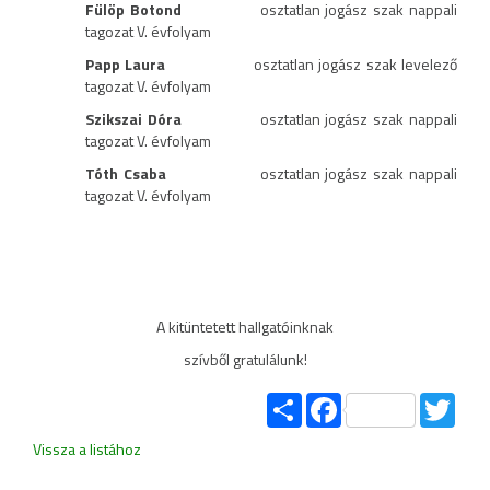
Fülöp Botond
osztatlan jogász szak nappali
tagozat V. évfolyam
Papp Laura
osztatlan jogász szak levelező
tagozat V. évfolyam
Szikszai Dóra
osztatlan jogász szak nappali
tagozat V. évfolyam
Tóth Csaba
osztatlan jogász szak nappali
tagozat V. évfolyam
A kitüntetett hallgatóinknak
szívből gratulálunk!
Share
Facebook
Twitt
Vissza a listához