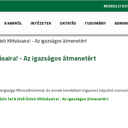
MISKOLCI E
A KARRÓL
INTÉZETEK
OKTATÁS
TUDOMÁNY
ADMIN
leti Kihívásaira! - Az igazságos átmenetért
vásaira! - Az igazságos átmenetért
Energiaügyi Minisztériummal, és ennek keretében ingyenes képzést szervez 
jön fel A Jövő Üzleti Kihívásaira! - Az igazságos átmenetért