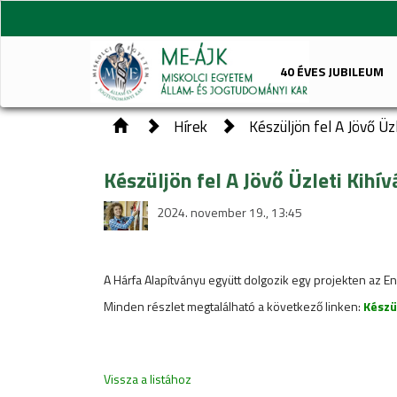
40 ÉVES JUBILEUM
Hírek
Készüljön fel A Jövő Üz
Készüljön fel A Jövő Üzleti Kihí
2024. november 19., 13:45
A Hárfa Alapítványu együtt dolgozik egy projekten az 
Minden részlet megtalálható a következő linken:
Készül
Vissza a listához