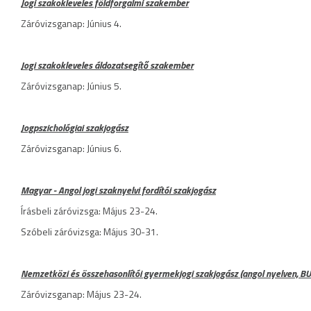
Jogi szakokleveles földforgalmi szakember
Záróvizsganap: Június 4.
Jogi szakokleveles áldozatsegítő szakember
Záróvizsganap: Június 5.
Jogpszichológiai szakjogász
Záróvizsganap: Június 6.
Magyar - Angol jogi szaknyelvi fordítói szakjogász
Írásbeli záróvizsga: Május 23-24.
Szóbeli záróvizsga: Május 30-31.
Nemzetközi és összehasonlítói gyermekjogi szakjogász (angol nyelven, B
Záróvizsganap: Május 23-24.