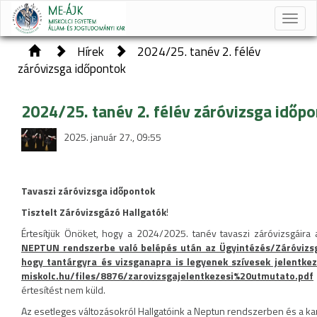
Toggle
naviga
Hírek
2024/25. tanév 2. félév
záróvizsga időpontok
2024/25. tanév 2. félév záróvizsga időp
2025. január 27., 09:55
Tavaszi záróvizsga időpontok
Tisztelt Záróvizsgázó Hallgatók
!
Értesítjük Önöket, hogy a 2024/2025. tanév tavaszi záróvizsgáira
NEPTUN rendszerbe való belépés után az Ügyintézés/Záróvizsgá
hogy tantárgyra és vizsganapra is legyenek szívesek jelentkez
miskolc.hu/files/8876/zarovizsgajelentkezesi%20utmutato.pdf
értesítést nem küld.
Az esetleges változásokról Hallgatóink a Neptun rendszerben és a ka