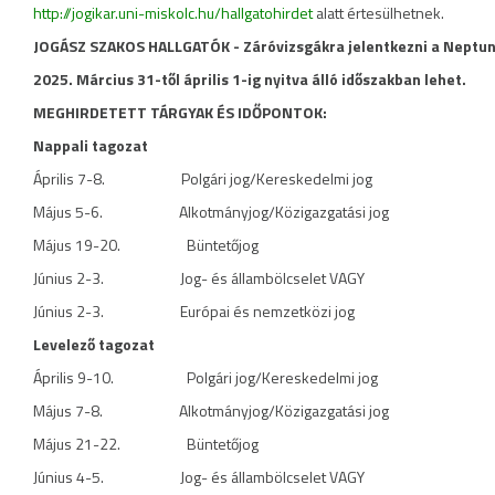
http://jogikar.uni-miskolc.hu/hallgatohirdet
alatt értesülhetnek.
JOGÁSZ SZAKOS HALLGATÓK - Záróvizsgákra jelentkezni a Neptu
2025. Március 31-től április 1-ig nyitva álló időszakban lehet.
MEGHIRDETETT TÁRGYAK ÉS IDŐPONTOK:
Nappali tagozat
Április 7-8. Polgári jog/Kereskedelmi jog
Május 5-6. Alkotmányjog/Közigazgatási jog
Május 19-20. Büntetőjog
Június 2-3. Jog- és állambölcselet VAGY
Június 2-3. Európai és nemzetközi jog
Levelező tagozat
Április 9-10. Polgári jog/Kereskedelmi jog
Május 7-8. Alkotmányjog/Közigazgatási jog
Május 21-22. Büntetőjog
Június 4-5. Jog- és állambölcselet VAGY