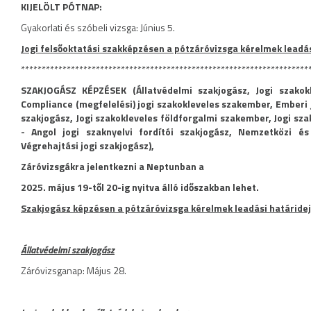
KIJELÖLT PÓTNAP:
Gyakorlati és szóbeli vizsga: Június 5.
Jogi felsőoktatási szakképzésen a pótzáróvizsga kérelmek leadás
*********************************************************************
SZAKJOGÁSZ KÉPZÉSEK (Állatvédelmi szakjogász, Jogi szakokl
Compliance (megfelelési) jogi szakokleveles szakember, Emberi 
szakjogász, Jogi szakokleveles földforgalmi szakember, Jogi sz
- Angol jogi szaknyelvi fordítói szakjogász, Nemzetközi é
Végrehajtási jogi szakjogász),
Záróvizsgákra jelentkezni a Neptunban a
2025. május 19-től 20-ig nyitva álló időszakban lehet.
Szakjogász képzésen a pótzáróvizsga kérelmek leadási határidej
Állatvédelmi szakjogász
Záróvizsganap: Május 28.