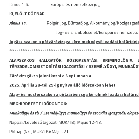
Június 4-5. Európai és nemzetközi jog
KIJELÖLT PÓTNAP:
Június 11.
Polgári jog, Büntetőjog, Alkotmányjog/Közigazgatási
Jog- és állambölcselet/Európai és nemzetköz
Jogász szakon a pótzáróvizsga kérelmek végső leadási határidej
*********************************************************************
ALAPSZAKOS HALLGATÓK, KÖZIGAZGATÁSI,
KRIMINOLÓGIA,
TÁRSADALOMBIZTOSÍTÁSI IGAZGATÁSI / SZEMÉLYÜGYI, MUNKAÜGY
Záróvizsgákra jelentkezni a Neptunban a
2025. Április 28-tól 29-ig nyitva álló időszakban lehet.
Alap- és mesterszakon a pótzáróvizsga kérelmek leadási határide
MEGHIRDETETT IDŐPONTOK:
Munkaügyi és tb. / Személyügyi, munkaügyi és szociális igazgatási alapsz
Nappali/Levelező tagozat (MUK/TB): Május 12-13.
Pótnap (N/L, MUK/TB): Május 21.