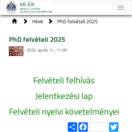
Toggle
naviga
Hírek
PhD felvételi 2025
PhD felvételi 2025
2025. április 11., 11:00
Felvételi felhívás
Jelentkezési lap
Felvételi nyelvi követelményei
Share
Facebook
Twitter