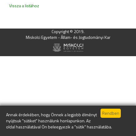
Vissza a listához
Copyright © 2019.
Miskolci Egyetem - Állam- és Jogtudományi Kar
Annak érdekében, hogy Önnek a legjobb élményt
nyújtsuk "sütiket" használunk honlapunkon. Az
oldal használatával Ön beleegyezik a "sütik" használatába.