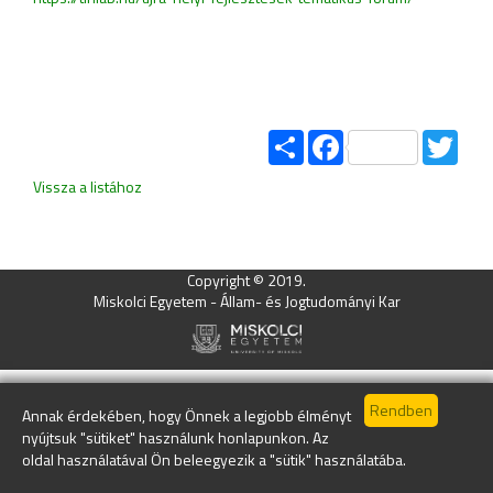
Share
Facebook
Twitt
Vissza a listához
Copyright © 2019.
Miskolci Egyetem - Állam- és Jogtudományi Kar
Annak érdekében, hogy Önnek a legjobb élményt
nyújtsuk "sütiket" használunk honlapunkon. Az
oldal használatával Ön beleegyezik a "sütik" használatába.