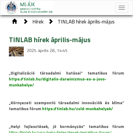
Toggle
naviga
Hírek
TINLAB hírek április-május
TINLAB hírek április-május
2025. április 28., 14:45
„Digitalizáció társadalmi hatásai” tematikus fórum
https://tinlab.hu/digitalis-darwinizmus-es-a-jovo-
munkahelye/
„Környezeti szempontú társadalmi innovációk és klíma”
tematikus fórum
https://tinlab.hu/zold-munkahelyek/
„Helyi fejlesztések, jó kormányzás” tematikus fórum
https://tinlab.hu/ujra-helyi-fejlesztesek-tematikus-forum/