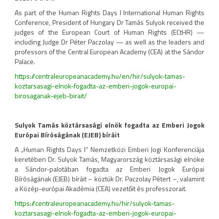
As part of the Human Rights Days I International Human Rights
Conference, President of Hungary Dr Tamás Sulyok received the
judges of the European Court of Human Rights (ECtHR) —
including Judge Dr Péter Paczolay — as well as the leaders and
professors of the Central European Academy (CEA) at the Sándor
Palace.
https://centraleuropeanacademy.hu/en/hir/sulyok-tamas-
koztarsasagi-elnok-fogadta-az-emberi-jogok-europai-
birosaganak-ejeb-birait/
Sulyok Tamás köztársasági elnök fogadta az Emberi Jogok
Európai Bíróságának (EJEB) bíráit
A „Human Rights Days I” Nemzetközi Emberi Jogi Konferenciája
keretében Dr. Sulyok Tamás, Magyarország köztársasági elnöke
a Sándor-palotában fogadta az Emberi Jogok Európai
Bíróságának (EJEB) bíráit – köztük Dr. Paczolay Pétert –, valamint
a Közép-európai Akadémia (CEA) vezetőit és professzorait.
https://centraleuropeanacademy.hu/hir/sulyok-tamas-
koztarsasagi-elnok-fogadta-az-emberi-jogok-europai-