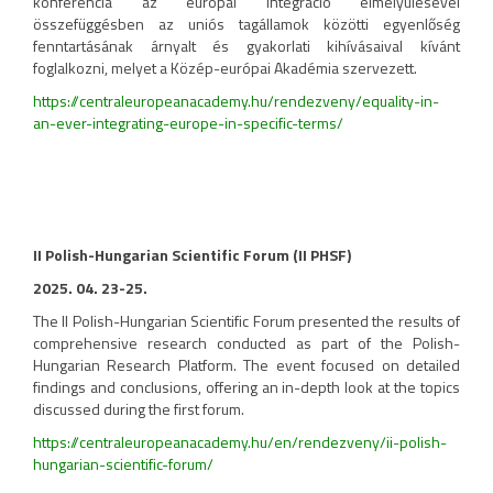
konferencia az európai integráció elmélyülésével
összefüggésben az uniós tagállamok közötti egyenlőség
fenntartásának árnyalt és gyakorlati kihívásaival kívánt
foglalkozni, melyet a Közép-európai Akadémia szervezett.
https://centraleuropeanacademy.hu/rendezveny/equality-in-
an-ever-integrating-europe-in-specific-terms/
II Polish-Hungarian Scientific Forum (II PHSF)
2025. 04. 23-25.
The II Polish-Hungarian Scientific Forum presented the results of
comprehensive research conducted as part of the Polish-
Hungarian Research Platform. The event focused on detailed
findings and conclusions, offering an in-depth look at the topics
discussed during the first forum.
https://centraleuropeanacademy.hu/en/rendezveny/ii-polish-
hungarian-scientific-forum/