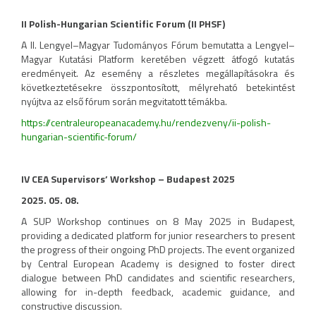
II Polish-Hungarian Scientific Forum (II PHSF)
A II. Lengyel–Magyar Tudományos Fórum bemutatta a Lengyel–
Magyar Kutatási Platform keretében végzett átfogó kutatás
eredményeit. Az esemény a részletes megállapításokra és
következtetésekre összpontosított, mélyreható betekintést
nyújtva az első fórum során megvitatott témákba.
https://centraleuropeanacademy.hu/rendezveny/ii-polish-
hungarian-scientific-forum/
IV CEA Supervisors’ Workshop – Budapest 2025
2025. 05. 08.
A SUP Workshop continues on 8 May 2025 in Budapest,
providing a dedicated platform for junior researchers to present
the progress of their ongoing PhD projects. The event organized
by Central European Academy is designed to foster direct
dialogue between PhD candidates and scientific researchers,
allowing for in-depth feedback, academic guidance, and
constructive discussion.