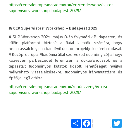
https://centraleuropeanacademy.hu/en/rendezveny/iv-cea-
supervisors-workshop-budapest-2025/
IV CEA Supervisors’ Workshop – Budapest 2025
A SUP Workshop 2025. május 8-án folytatódik Budapesten, és
külön platformot biztosít a fiatal kutatók számára, hogy
bemutassák folyamatban lévő doktori projektjeik előrehaladását.
A Közép-európai Akadémia által szervezett esemény célja, hogy
közvetlen párbeszédet teremtsen a doktoranduszok és a
tapasztalt tudományos kutatók között, lehetőséget nyújtva
mélyreható visszajelzésekre, tudományos iránymutatásra és
építő jellegű vitákra.
https://centraleuropeanacademy.hu/rendezveny/iv-cea-
supervisors-workshop-budapest-2025/
Share
Facebook
Twitt