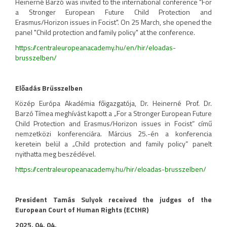
Heinerné Barzó was invited to the international conference "For
a Stronger European Future Child Protection and
Erasmus/Horizon issues in Focist". On 25 March, she opened the
panel "Child protection and family policy" at the conference.
https://centraleuropeanacademy.hu/en/hir/eloadas-
brusszelben/
Előadás Brüsszelben
Közép Európa Akadémia főigazgatója, Dr. Heinerné Prof. Dr.
Barzó Tímea meghívást kapott a „For a Stronger European Future
Child Protection and Erasmus/Horizon issues in Focist” című
nemzetközi konferenciára. Március 25.-én a konferencia
keretein belül a „Child protection and family policy” panelt
nyithatta meg beszédével.
https://centraleuropeanacademy.hu/hir/eloadas-brusszelben/
President Tamás Sulyok received the judges of the
European Court of Human Rights (ECtHR)
2025. 04. 04.