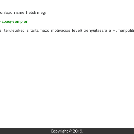
 honlapon ismerhetők meg:
d-abauj-zemplen
si területeket is tartalmazó
motivációs levél
) benyújtására a Humánpolit
Copyright © 2019.