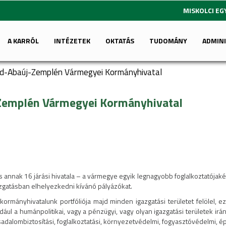
MISKOLCI E
A KARRÓL
INTÉZETEK
OKTATÁS
TUDOMÁNY
ADMIN
od-Abaúj-Zemplén Vármegyei Kormányhivatal
-Zemplén Vármegyei Kormányhivatal
nak 16 járási hivatala – a vármegye egyik legnagyobb foglalkoztatójakén
azgatásban elhelyezkedni kívánó pályázókat.
 kormányhivatalunk portfóliója majd minden igazgatási területet felölel, 
ldául a humánpolitikai, vagy a pénzügyi, vagy olyan igazgatási területek irá
adalombiztosítási, foglalkoztatási, környezetvédelmi, fogyasztóvédelmi, épít