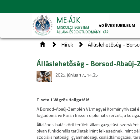
40 ÉVES JUBILEUM
Hírek
Álláslehetőség - Bors
Álláslehetőség - Borsod-Abaúj
2025. június 17., 14:35
Tisztelt Végzős Hallgatók!
A Borsod-Abaúj-Zemplén Vármegyei Kormányhivatal és an
Jogtudományi Karán frissen diplomát szerzett, a közig
Általános hatáskörű területi államigazgatási szervként
olyan funkcionális területek iránt lelkesednek, mint pé
szociális hatósági, gyámhatósági, családtámogatási, társ