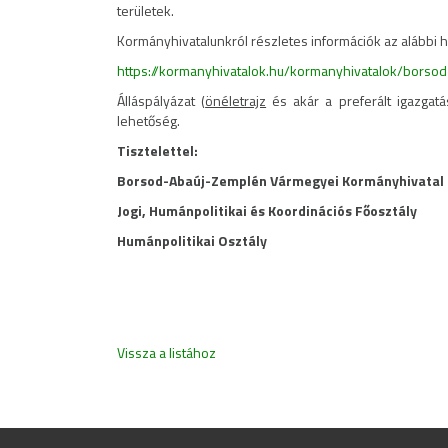
területek.
Kormányhivatalunkról részletes információk az alábbi
https://kormanyhivatalok.hu/kormanyhivatalok/borso
Álláspályázat (
önéletrajz
és akár a preferált igazgatá
lehetőség.
Tisztelettel:
Borsod-Abaúj-Zemplén Vármegyei Kormányhivatal
Jogi, Humánpolitikai és Koordinációs Főosztály
Humánpolitikai Osztály
Vissza a listához