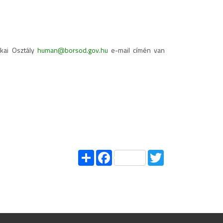
ikai Osztály
human@borsod.gov.hu
e-mail címén van
Share
Facebook
Twitter