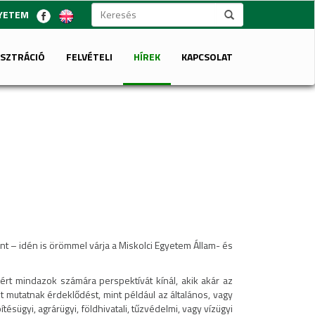
GYETEM
ISZTRÁCIÓ
FELVÉTELI
HÍREK
KAPCSOLAT
t – idén is örömmel várja a Miskolci Egyetem Állam- és
ezért mindazok számára perspektívát kínál, akik akár az
nt mutatnak érdeklődést, mint például az általános, vagy
ésügyi, agrárügyi, földhivatali, tűzvédelmi, vagy vízügyi