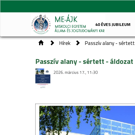
40 ÉVES JUBILEUM
Hírek
Passzív alany - sértett
Passzív alany - sértett - áldoza
2026. március 17., 11:30