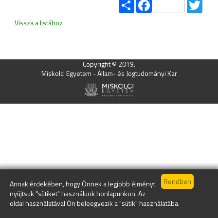
Share
Facebook
Twitt
Vissza a listához
Copyright © 2019.
Miskolci Egyetem - Állam- és Jogtudományi Kar
Annak érdekében, hogy Önnek a legjobb élményt
nyújtsuk "sütiket" használunk honlapunkon. Az
oldal használatával Ön beleegyezik a "sütik" használatába.