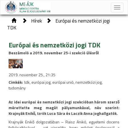
Toggle
naviga
Hírek
Európai és nemzetközi jogi
TDK
Európai és nemzetközi jogi TDK
Beszámoló a 2019. november 25-i szekció ülésről
2019. november 25., 21:35
Cimkék:
tdk, európai jog, európai unió, nemzetközi jog,
tudomány
Az idei európai és nemzetközi jogi szekcióban három szerző
mérettette meg magát pályamunkával, név szerint:
Krajnyák Enikő, Izrók Luca Sára és Laczik Anna joghallgatók.
Krajnyák Enikő dolgozatában – Raisz Anikó, egyetemi docens
felkészítésével – azt vizsgálta, hogy miként érvényesül a