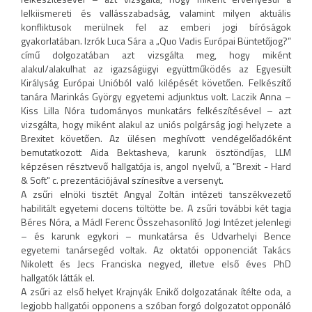
lelkiismereti és vallásszabadság, valamint milyen aktuális
konfliktusok merülnek fel az emberi jogi bíróságok
gyakorlatában. Izrók Luca Sára a „Quo Vadis Európai Büntetőjog?”
című dolgozatában azt vizsgálta meg, hogy miként
alakul/alakulhat az igazságügyi együttműködés az Egyesült
Királyság Európai Unióból való kilépését követően. Felkészítő
tanára Marinkás György egyetemi adjunktus volt. Laczik Anna –
Kiss Lilla Nóra tudományos munkatárs felkészítésével – azt
vizsgálta, hogy miként alakul az uniós polgárság jogi helyzete a
Brexitet követően. Az ülésen meghívott vendégelőadóként
bemutatkozott Aida Bektasheva, karunk ösztöndíjas, LLM
képzésen résztvevő hallgatója is, angol nyelvű, a "Brexit - Hard
& Soft" c. prezentációjával színesítve a versenyt.
A zsűri elnöki tisztét Angyal Zoltán intézeti tanszékvezető
habilitált egyetemi docens töltötte be. A zsűri további két tagja
Béres Nóra, a Mádl Ferenc Összehasonlító Jogi Intézet jelenlegi
– és karunk egykori – munkatársa és Udvarhelyi Bence
egyetemi tanársegéd voltak. Az oktatói opponenciát Takács
Nikolett és Jecs Franciska negyed, illetve első éves PhD
hallgatók látták el.
A zsűri az első helyet Krajnyák Enikő dolgozatának ítélte oda, a
legjobb hallgatói opponens a szóban forgó dolgozatot opponáló