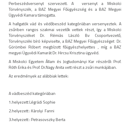
Perbeszédversenyt szervezett. A versenyt a Miskolci
Törvényszék, a BAZ Megyei Főügyészség és a BAZ Megyei
Ügyvédi Kamara támogatta.
A hallgatók vád és védőbeszéd kategóriában versenyeztek. A
zsűriben rangos szakmai vezetők vettek részt, így a Miskolci
Törvényszéket Dr. Rémiás László Bv Csoportvezető,
Törvényszéki bíró képviselte, a BAZ Megyei Főügyészséget Dr.
Görömbei Róbert megbízott főügyészhelyettes , míg a BAZ
megyei Ügyvédi Kamarát Dr. Hircsu Krisztina ügyvéd.
A Miskolci Egyetem Állam és Jogtudományi Kar részéről: Prof.
Róth Erika és Prof. Dr.Nagy Anita vett részt a zsűri munkájában.
Az eredmények az alábbiak lettek:
A vádbeszéd kategóriában
1.helyezett Légrádi Sophie
2.helyezett : Károlyi Fanni
3.helyezett : Petrasovszky Berta