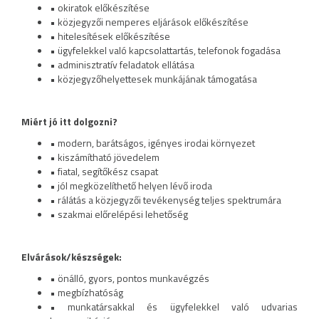
• okiratok előkészítése
• közjegyzői nemperes eljárások előkészítése
• hitelesítések előkészítése
• ügyfelekkel való kapcsolattartás, telefonok fogadása
• adminisztratív feladatok ellátása
• közjegyzőhelyettesek munkájának támogatása
Miért jó itt dolgozni?
• modern, barátságos, igényes irodai környezet
• kiszámítható jövedelem
• fiatal, segítőkész csapat
• jól megközelíthető helyen lévő iroda
• rálátás a közjegyzői tevékenység teljes spektrumára
• szakmai előrelépési lehetőség
Elvárások/készségek:
• önálló, gyors, pontos munkavégzés
• megbízhatóság
• munkatársakkal és ügyfelekkel való udvarias