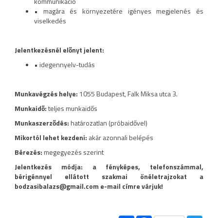
kommunikáció
• magára és környezetére igényes megjelenés és
viselkedés
Jelentkezésnél előnyt jelent:
• idegennyelv-tudás
Munkavégzés helye:
1055 Budapest, Falk Miksa utca 3.
Munkaidő:
teljes munkaidős
Munkaszerződés:
határozatlan (próbaidővel)
Mikortól lehet kezdeni:
akár azonnali belépés
Bérezés:
megegyezés szerint
Jelentkezés módja: a fényképes, telefonszámmal,
bérigénnyel ellátott szakmai önéletrajzokat a
bodzasibalazs@gmail.com e-mail címre várjuk!