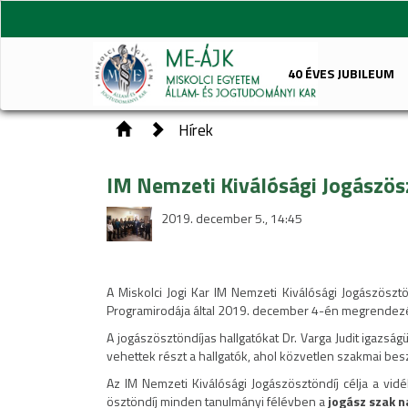
40 ÉVES JUBILEUM
Hírek
IM Nemzeti Kiválósági Jogászös
2019. december 5., 14:45
A Miskolci Jogi Kar IM Nemzeti Kiválósági Jogászösztö
Programirodája által 2019. december 4-én megrendez
A jogászösztöndíjas hallgatókat Dr. Varga Judit igazsá
vehettek részt a hallgatók, ahol közvetlen szakmai besz
Az IM Nemzeti Kiválósági Jogászösztöndíj célja a vid
ösztöndíj minden tanulmányi félévben a
jogász szak n