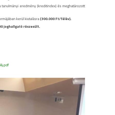
a tanulmányi eredmény (kreditindex) és meghatározott
ormájában kerül kiutalásra
(300.000 Ft/félév).
0 joghallgató részesült.
Aj.pdf