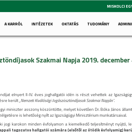
MISKOLCI E
A KARRÓL
INTÉZETEK
OKTATÁS
TUDOMÁNY
ADMIN
ztöndíjasok Szakmai Napja 2019. december 
ndíjat elnyert II-IV. éves joghallgatói idén is részt vehettek az Igazsá
ésre került
„Nemzeti Kiválósági Jogászösztöndíjasok Szakmai Napján"
.
gügyi miniszter asszony köszöntötte, melyet követően Dr. Bóka János államt
élgetésre is lehetőség nyílt az Igazságügyi Minisztérium munkatársaival.
éki jogi karokon minden évfolyamon a kiemelkedő teljesítményt nyújtó, le
appali tagozatos hallgatói számára (elsőtől az ötödik évfolyamig) ker