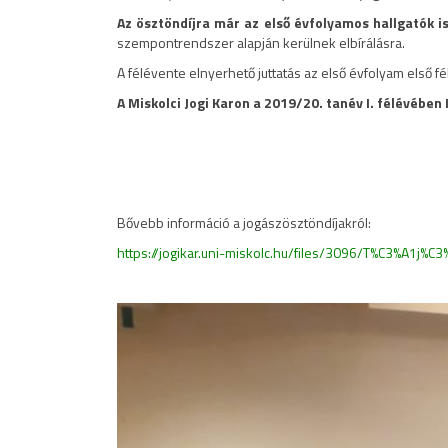
Az ösztöndíjra már az első évfolyamos hallgatók i
szempontrendszer alapján kerülnek elbírálásra.
A félévente elnyerhető juttatás az első évfolyam első f
A Miskolci Jogi Karon a 2019/20. tanév I. félévébe
Bővebb információ a jogászösztöndíjakról:
https://jogikar.uni-miskolc.hu/files/3096/T%C3%A