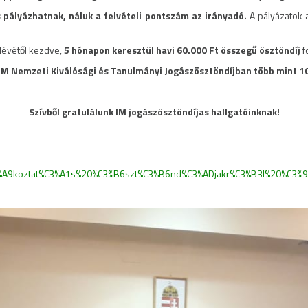
s pályázhatnak, náluk a felvételi pontszám az irányadó.
A pályázatok 
élévétől kezdve,
5 hónapon keresztül havi 60.000 Ft összegű ösztöndíj
f
n IM Nemzeti Kiválósági és Tanulmányi Jogászösztöndíjban több mint 10
Szívből gratulálunk IM jogászösztöndíjas hallgatóinknak!
1j%C3%A9koztat%C3%A1s%20%C3%B6szt%C3%B6nd%C3%ADjakr%C3%B3l%20%C3%9