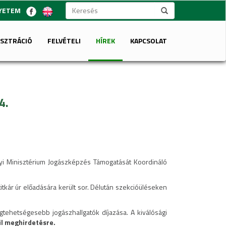
GYETEM
ISZTRÁCIÓ
FELVÉTELI
HÍREK
KAPCSOLAT
4.
gügyi Minisztérium Jogászképzés Támogatását Koordináló
itkár úr előadására került sor. Délután szekcióüléseken
gtehetségesebb jogászhallgatók díjazása. A kiválósági
ül meghirdetésre.