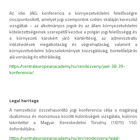
Az idei JAEL konferencia a környezetvédelmi felelősségre
összpontosított, amelyet jogi szempontok széles skáláján keresztül
vizsgáltak – az alkotmányos jogok és az állam környezetvédelmi
kötelezettségeinek szerepétől kezdve a polgári jogi felelősségig és
a környezeti károkért járó kártérítésig, az adminisztratív
intézkedések megalkotásáig és végrehajtásáig, valamint a
környezetvédelmi bűncselekmények kivizsgálásáig, büntetőeljárás
alá vonásáig és elbírálásáig.
https://centraleuropeanacademy.hu/rendezveny/jael-38-39-
konferencia/
Legal heritage
A nemzetközi összehasonlító jogi konferencia célja a magánjog
dualizmusa és monizmusa közötti különbségek vizsgálata, különös
tekintettel a Magyar Kereskedelmi Törvény (1875) 150.
évfordulójára.
https://centraleuropeanacademy.hu/en/rendezveny/legal-