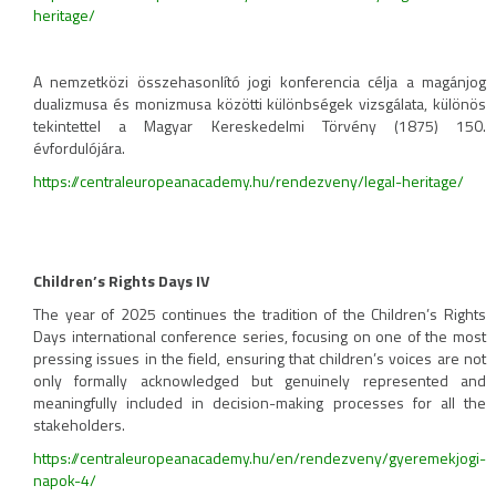
heritage/
A nemzetközi összehasonlító jogi konferencia célja a magánjog
dualizmusa és monizmusa közötti különbségek vizsgálata, különös
tekintettel a Magyar Kereskedelmi Törvény (1875) 150.
évfordulójára.
https://centraleuropeanacademy.hu/rendezveny/legal-heritage/
Children’s Rights Days IV
The year of 2025 continues the tradition of the Children’s Rights
Days international conference series, focusing on one of the most
pressing issues in the field, ensuring that children’s voices are not
only formally acknowledged but genuinely represented and
meaningfully included in decision-making processes for all the
stakeholders.
https://centraleuropeanacademy.hu/en/rendezveny/gyeremekjogi-
napok-4/