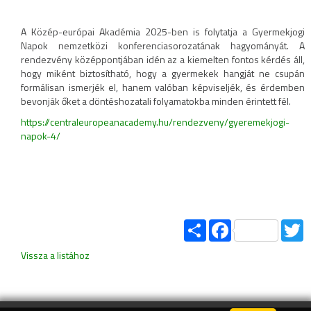
A Közép-európai Akadémia 2025-ben is folytatja a Gyermekjogi
Napok nemzetközi konferenciasorozatának hagyományát. A
rendezvény középpontjában idén az a kiemelten fontos kérdés áll,
hogy miként biztosítható, hogy a gyermekek hangját ne csupán
formálisan ismerjék el, hanem valóban képviseljék, és érdemben
bevonják őket a döntéshozatali folyamatokba minden érintett fél.
https://centraleuropeanacademy.hu/rendezveny/gyeremekjogi-
napok-4/
Share
Facebook
T
Vissza a listához