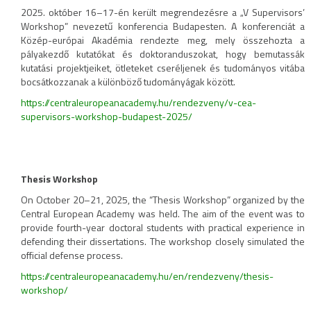
2025. október 16–17-én került megrendezésre a „V Supervisors’
Workshop” nevezetű konferencia Budapesten. A konferenciát a
Közép-európai Akadémia rendezte meg, mely összehozta a
pályakezdő kutatókat és doktoranduszokat, hogy bemutassák
kutatási projektjeiket, ötleteket cseréljenek és tudományos vitába
bocsátkozzanak a különböző tudományágak között.
https://centraleuropeanacademy.hu/rendezveny/v-cea-
supervisors-workshop-budapest-2025/
Thesis Workshop
On October 20–21, 2025, the “Thesis Workshop” organized by the
Central European Academy was held. The aim of the event was to
provide fourth-year doctoral students with practical experience in
defending their dissertations. The workshop closely simulated the
official defense process.
https://centraleuropeanacademy.hu/en/rendezveny/thesis-
workshop/