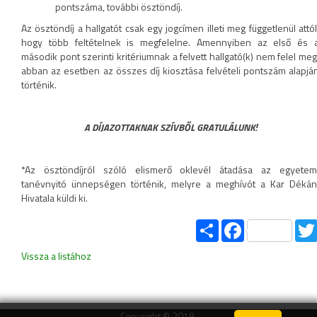
pontszáma, további ösztöndíj.
Az ösztöndíj a hallgatót csak egy jogcímen illeti meg függetlenül attól
hogy több feltételnek is megfelelne. Amennyiben az első és 
második pont szerinti kritériumnak a felvett hallgató(k) nem felel meg
abban az esetben az összes díj kiosztása felvételi pontszám alapjá
történik.
A DÍJAZOTTAKNAK SZÍVBŐL GRATULÁLUNK!
*Az ösztöndíjról szóló elismerő oklevél átadása az egyetem
tanévnyitó ünnepségen történik, melyre a meghívót a Kar Dékán
Hivatala küldi ki.
Share
Facebook
Vissza a listához
Copyright © 2019.