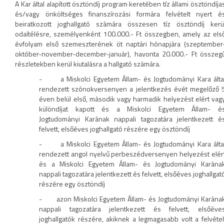
A Kar által alapított ösztöndíj program keretében tíz állami ösztöndíja
és/vagy önköltséges finanszírozási formára felvételt nyert é
beiratkozott joghallgató számára összesen tíz ösztöndíj kerü
odaítélésre, személyenként 100.000.- Ft összegben, amely az els
évfolyam első szemeszterének öt naptári hónapjára (szeptember
október-november-december-január), havonta 20.000.- Ft összeg
részletekben kerül kiutalásra a hallgató számára.
- a Miskolci Egyetem Állam- és Jogtudományi Kara álta
rendezett szónokversenyen a jelentkezés évét megelőző 
éven belül első, második vagy harmadik helyezést elért vag
különdíjat kapott és a Miskolci Egyetem Állam- é
Jogtudományi Karának nappali tagozatára jelentkezett é
felvett, elsőéves joghallgató részére egy ösztöndíj
- a Miskolci Egyetem Állam- és Jogtudományi Kara álta
rendezett angol nyelvű perbeszédversenyen helyezést elér
és a Miskolci Egyetem Állam- és Jogtudományi Karána
nappali tagozatára jelentkezett és felvett, elsőéves joghallgat
részére egy ösztöndíj
- azon Miskolci Egyetem Állam- és Jogtudományi Karána
nappali tagozatára jelentkezett és felvett, elsőéve
joghallgatók részére, akiknek a legmagasabb volt a felvétel