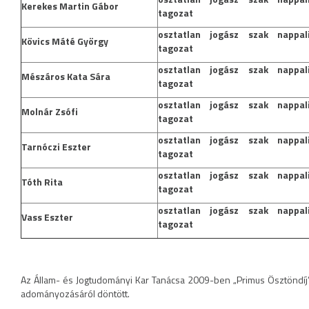
Kerekes Martin Gábor
tagozat
osztatlan jogász szak nappal
Kövics Máté György
tagozat
osztatlan jogász szak nappal
Mészáros Kata Sára
tagozat
osztatlan jogász szak nappal
Molnár Zsófi
tagozat
osztatlan jogász szak nappal
Tarnóczi Eszter
tagozat
osztatlan jogász szak nappal
Tóth Rita
tagozat
osztatlan jogász szak nappal
Vass Eszter
tagozat
Az Állam- és Jogtudományi Kar Tanácsa 2009-ben „Primus Ösztöndíj
adományozásáról döntött.