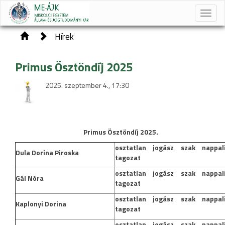
Toggle
naviga
Hírek
Primus Ösztöndíj 2025
2025. szeptember 4., 17:30
Primus Ösztöndíj 2025.
osztatlan jogász szak nappal
Dula Dorina Piroska
tagozat
osztatlan jogász szak nappal
Gál Nóra
tagozat
osztatlan jogász szak nappal
Kaplonyi Dorina
tagozat
osztatlan jogász szak nappal