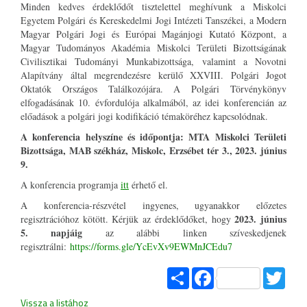
Minden kedves érdeklődőt tisztelettel meghívunk a Miskolci
Egyetem Polgári és Kereskedelmi Jogi Intézeti Tanszékei, a Modern
Magyar Polgári Jogi és Európai Magánjogi Kutató Központ, a
Magyar Tudományos Akadémia Miskolci Területi Bizottságának
Civilisztikai Tudományi Munkabizottsága, valamint a Novotni
Alapítvány által megrendezésre kerülő XXVIII. Polgári Jogot
Oktatók Országos Találkozójára. A Polgári Törvénykönyv
elfogadásának 10. évfordulója alkalmából, az idei konferencián az
előadások a polgári jogi kodifikáció témaköréhez kapcsolódnak.
A konferencia helyszíne és időpontja:
MTA Miskolci Területi
Bizottsága, MAB székház, Miskolc, Erzsébet tér 3.,
2023. június
9.
A konferencia programja
itt
érhető el.
A konferencia-részvétel ingyenes, ugyanakkor előzetes
2023. június
regisztrációhoz kötött. Kérjük az érdeklődőket, hogy
5. napjáig
az alábbi linken szíveskedjenek
regisztrálni:
https://forms.gle/YcEvXv9EWMnJCEdu7
Share
Facebook
Twitt
Vissza a listához