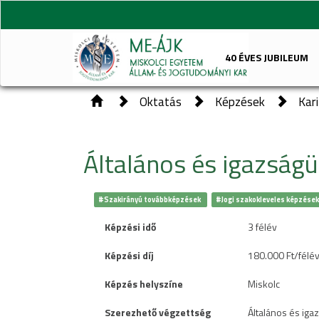
40 ÉVES JUBILEUM
Oktatás
Képzések
Kar
Általános és igazság
#Szakirányú továbbképzések
#Jogi szakokleveles képzése
Képzési idő
3 félév
Képzési díj
180.000 Ft/félé
Képzés helyszíne
Miskolc
Szerezhető végzettség
Általános és iga