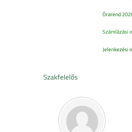
Órarend 2020
Számlázási i
Jelenkezési 
Szakfelelős