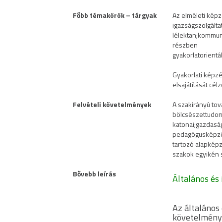
Főbb témakörök – tárgyak
Az elméleti képz
igazságszolgálta
lélektan;kommuni
részben
gyakorlatorientál
Gyakorlati képzé
elsajátítását cél
Felvételi követelmények
A szakirányú tov
bölcsészettudomá
katonai;gazdasá
pedagógusképzé
tartozó alapképz
szakok egyikén s
Bővebb leírás
Általános és
Az általános
követelménye