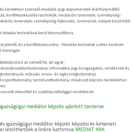
és keretében szereplő modulok (jogi alapismeretek (kár)helyreállító
tás; konfliktuskezelési technikák; mediációs ismeretek; személyiség-
kációs ismeretek; személyiség-fejlesztés, önismeret), melyek közül több
t oktatási technikával kerül lebonyolításra.
st jelentő, és a konfliktuskezelési, -feloldási technikák széles körének
zó tréningek.
ábbképzésre az vehető fel, aki agrár;
nyi;társadalomtudományi; informatika; jogi; közigazgatási, rendészeti és
gtudományok; műszaki; orvos- és egészségtudományi;
s;sporttudomány; természettudomány; művészet képzési területekhez
ési
zerzett oklevéllel és szakképzettséggel rendelkezik.
 igazságügyi mediátor képzés ajánlott tanterv
e
 és igazságügyi mediátor képzés képzési és kimeneti
i letölthetőek a linkre kattintva:
MEDIAT KKK.