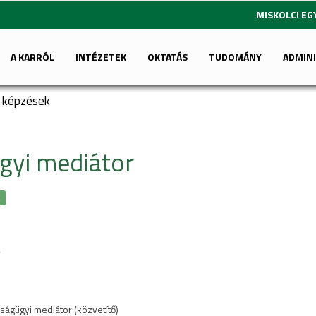
MISKOLCI E
A KARRÓL
INTÉZETEK
OKTATÁS
TUDOMÁNY
ADMIN
i képzések
ügyi mediátor
k
v
zságügyi mediátor (közvetítő)