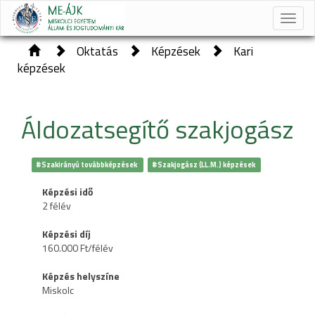
Toggle
naviga
Oktatás
Képzések
Kari
képzések
Áldozatsegítő szakjogász
#Szakirányú továbbképzések
#Szakjogász (LL.M.) képzések
Képzési idő
2 félév
Képzési díj
160.000 Ft/félév
Képzés helyszíne
Miskolc