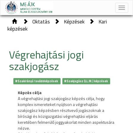
Toggle
naviga
Oktatás
Képzések
Kari
képzések
Végrehajtási jogi
szakjogász
#Szakirányú továbbképzések
#Szakjogász (LL.M.) képzések
Képzés célja
A végrehajtási jogi szakjogász képzés célja, hogy
komplex ismereteket nyújtson a végrehajtási
szakjogász képzésben résztvevő jogászoknak a
bírósági és közigazgatási végrehajtási eljárás
keretében felmerülő joggyakorlat minden aspektusára
nézve.