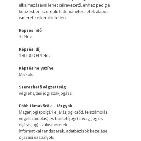
alkalmazásával lehet célravezető, ehhez pedig a
képzésben szereplő tudományterületek alapos
ismerete elkerülhetetlen.
Képzési idő
3 félév
Képzési díj
180.000 Ft/félév
Képzés helyszíne
Miskolc
Szerezhető végzettség
végrehajtási jogi szakjogász
Főbb témakörök – tárgyak
Magánjogi (polgári eljárásjog, csőd, felszámolás,
végelszámolás) és büntetőjogi (anyagi jog és
eljárásjog) szakismeretek.
Informatikai rendszerek, adatbázisok kezelése,
díjazási szabályok.