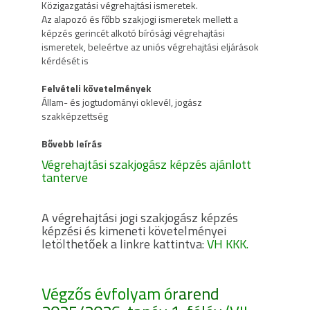
Közigazgatási végrehajtási ismeretek.
Az alapozó és főbb szakjogi ismeretek mellett a
képzés gerincét alkotó bírósági végrehajtási
ismeretek, beleértve az uniós végrehajtási eljárások
kérdését is
Felvételi követelmények
Állam- és jogtudományi oklevél, jogász
szakképzettség
Bővebb leírás
Végrehajtási szakjogász képzés ajánlott
tanterve
A végrehajtási jogi szakjogász képzés
képzési és kimeneti követelményei
letölthetőek a linkre kattintva:
VH KKK.
Végzős évfolyam ó
rarend