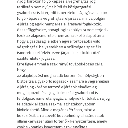
A jogi karokon folyó képzés a végrehajtási jog
területén nem nyújt a bírói és közigazgatási
gyakorlatra is kiterjedő ismereteket. A jogász szakon
folyó képzés a végrehajtási eljárással mint a polgári
eljárásjog egyik nemperes eljárásával foglalkozik,
összefüggéseire, anyagi jogi szabályaira nem terjed ki.
Ezek az alapismeretek nem adnak kellő alapot arra,
hogy a gazdasági életben egyre fontosabbá váló
végrehajtási helyzetekben a szükséges speciális
ismeretekkel felvértezve járjanak el a különböző
szakterületek jogászai.
Erre figyelemmel a szakirányú továbbképzés célja,
hogy
az alapképzést meghaladó körben és mélységben
biztosítsa a gyakorló jogászok számára a végrehajtási
eljárásjog körébe tartozó eljárások elméletileg
megalapozott és a jogalkalmazási gyakorlatot is
feldolgozó ismeretanyagát, amelynek birtokában a jogi
feladataik ellátása szakmailag hatékonyabban
kivitelezhető. Mind a magánszférában, mind a
közszférában alapvető követelmény a határozatok
állami kényszer útján történő kikényszerítése, amely
csak a komplex ismeretanyagok együttes