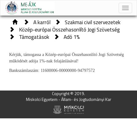
Toggle
naviga
A karról
Szakmai civil szervezetek
Közép-európai Összehasonlító Jogi Szövetség
Támogatások
Adó 1%
Kérjük, támogassa a Közép-európai Összehasonlító Jogi Szövetség
működését adója 1%-nak felajánlásával!
Bankszámlaszám: 11600006-00000000-94797572
Copyright © 2019.
Miskolci Egyetem - Állam- és Jogtudományi Kar