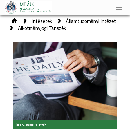
Toggle
naviga
Intézetek
Államtudományi Intézet
Alkotmányjogi Tanszék
Hírek, események