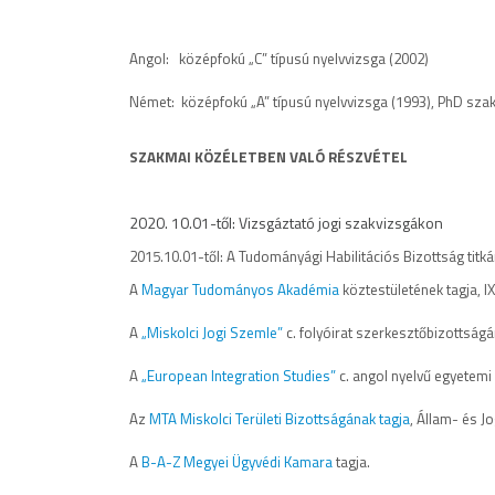
Angol: középfokú „C” típusú nyelvvizsga (2002)
Német: középfokú „A” típusú nyelvvizsga (1993),
PhD szak
SZAKMAI KÖZÉLETBEN
VALÓ RÉSZVÉTEL
2020. 10.01-től: Vizsgáztató jogi szakvizsgákon
2015.10.01-től:
A Tudományági
Habilitációs Bizottság titk
A
Magyar Tudományos Akadémia
köztestületének tagja, 
A
„Miskolci Jogi Szemle”
c. folyóirat szerkesztőbizottságán
A
„European Integration Studies”
c. angol nyelvű egyetemi 
Az
MTA Miskolci Területi Bizottságának tagja
, Állam- és 
A
B-A-Z Megyei Ügyvédi Kamara
tagja.