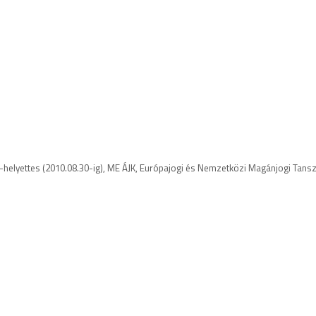
-helyettes
(2010.08.30-ig),
ME ÁJK, Európajogi és Nemzetközi Magánjogi Tans