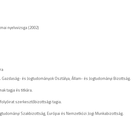
mai nyelvvizsga (2002)
ára
IX. Gazdaság- és Jogtudományok Osztálya, Állam- és Jogtudományi Bizottság.
ak tagja és titkára.
folyóirat szerkesztőbizottsági tagia.
Jogtudományi Szakbizottság, Európai és Nemzetközi Jogi Munkabizottság.