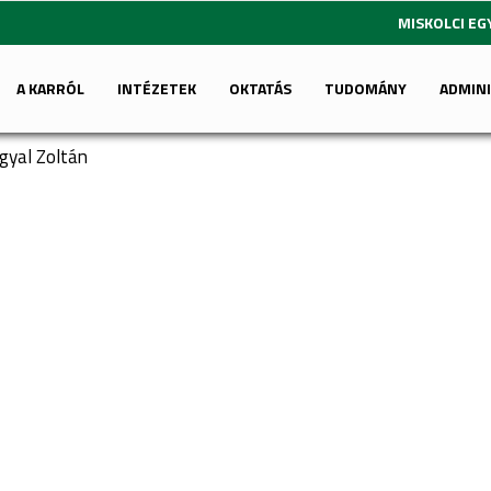
MISKOLCI E
A KARRÓL
INTÉZETEK
OKTATÁS
TUDOMÁNY
ADMIN
ngyal Zoltán