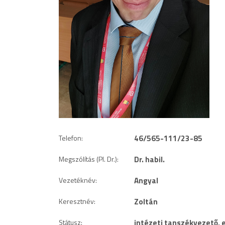
Telefon:
46/565-111/23-85
Megszólítás (Pl. Dr.):
Dr. habil.
Vezetéknév:
Angyal
Keresztnév:
Zoltán
Státusz:
intézeti tanszékvezető,