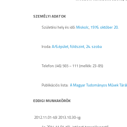
SZEMÉLYI ADATOK
Születési hely és idő:
Miskolc
,
1976. október 20.
Iroda:
A/6.épület, földszint, 24. szoba
Telefon: (46) 565 – 111 (mellék: 23-85)
Publikációs lista:
A Magyar Tudományos Művek Tárá
EDDIGI MUNKAKÖRÖK
2012.11.01-től
2013.10.30-ig:
és 2014.11.01-től: intézeti tanszékvezető