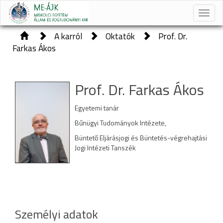
Toggle
naviga
A karról
Oktatók
Prof. Dr.
Farkas Ákos
Prof. Dr. Farkas Ákos
Egyetemi tanár
Bűnügyi Tudományok Intézete,
Büntető Eljárásjogi és Büntetés-végrehajtási
Jogi Intézeti Tanszék
Személyi adatok