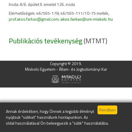
Iroda: A/6. épület II. emelet 126. iroda
Elérhetőségek: 46/565-178; 46/565-111/10-75 mellék,
prof.akos.farkas@gmail.com
;
akos.farkas@uni-miskolc.hu
Publikációs tevékenység
(MTMT)
Copyright © 2019.
Miskolci Egyetem - Állam- és Jogtudományi Kar
Annak érdekében, hogy Önnek a legjobb élményt
nyújtsuk "sütiket" használunk honlapunkon. Az
oldal használatával Ön beleegyezik a "sütik" használatába.