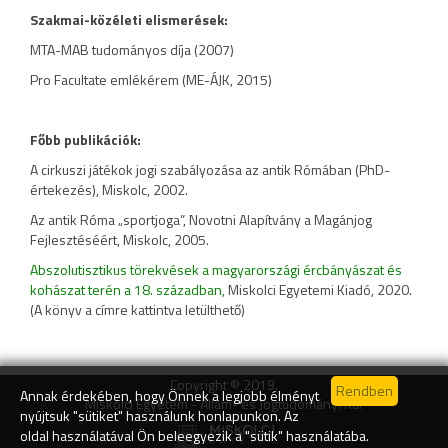
Szakmai-közéleti elismerések:
MTA-MAB tudományos díja (2007)
Pro Facultate emlékérem (ME-ÁJK, 2015)
Főbb publikációk:
A cirkuszi játékok jogi szabályozása az antik Rómában (PhD-
értekezés), Miskolc, 2002.
Az antik Róma „sportjoga”, Novotni Alapítvány a Magánjog
Fejlesztéséért, Miskolc, 2005.
Abszolutisztikus törekvések a magyarországi ércbányászat és
kohászat terén a 18. században,
Miskolci Egyetemi Kiadó, 2020.
(A könyv a címre kattintva letülthető)
Copyright © 2019.
Annak érdekében, hogy Önnek a legjobb élményt
Miskolci Egyetem - Állam- és Jogtudományi Kar
nyújtsuk "sütiket" használunk honlapunkon. Az
oldal használatával Ön beleegyezik a "sütik" használatába.