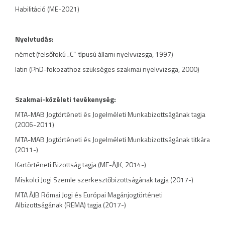
Habilitáció (ME-2021)
Nyelvtudás:
német (felsőfokú „C”-típusú állami nyelvvizsga, 1997)
latin (PhD-fokozathoz szükséges szakmai nyelvvizsga, 2000)
Szakmai-közéleti tevékenység:
MTA-MAB Jogtörténeti és Jogelméleti Munkabizottságának tagja
(2006-2011)
MTA-MAB Jogtörténeti és Jogelméleti Munkabizottságának titkára
(2011-)
Kartörténeti Bizottság tagja (ME-ÁJK, 2014-)
Miskolci Jogi Szemle szerkesztőbizottságának tagja (2017-)
MTA ÁJB Római Jogi és Európai Magánjogtörténeti
Albizottságának (REMA) tagja (2017-)