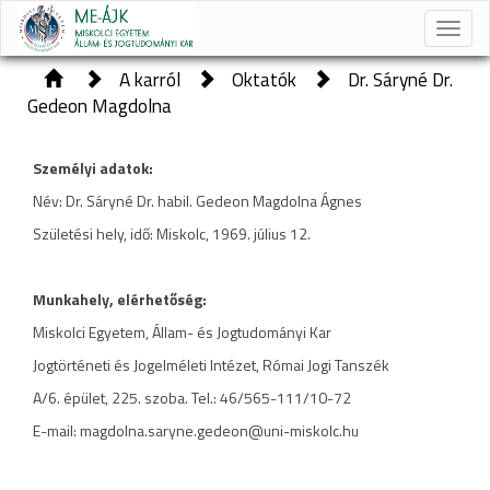
Toggle
naviga
A karról
Oktatók
Dr. Sáryné Dr.
Gedeon Magdolna
Személyi adatok:
Név: Dr. Sáryné Dr. habil. Gedeon Magdolna Ágnes
Születési hely, idő: Miskolc, 1969. július 12.
Munkahely, elérhetőség:
Miskolci Egyetem, Állam- és Jogtudományi Kar
Jogtörténeti és Jogelméleti Intézet, Római Jogi Tanszék
A/6. épület, 225. szoba. Tel.: 46/565-111/10-72
E-mail: magdolna.saryne.gedeon@uni-miskolc.hu