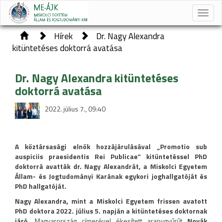
Toggle
naviga
Hírek
Dr. Nagy Alexandra
kitüntetéses doktorrá avatása
Dr. Nagy Alexandra kitüntetéses
doktorrá avatása
2022. július 7., 09:40
A köztársasági elnök hozzájárulásával „Promotio sub
auspiciis praesidentis Rei Publicae” kitüntetéssel PhD
doktorrá avatták dr. Nagy Alexandrát, a Miskolci Egyetem
Állam- és Jogtudományi Karának egykori joghallgatóját és
PhD hallgatóját.
Nagy Alexandra, mint a Miskolci Egyetem frissen avatott
PhD doktora 2022. július 5. napján a kitüntetéses doktornak
járó,
Magyarország címerével ékesített aranygyűrűt
Novák