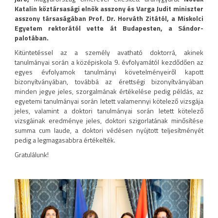
Katalin köztársasági elnök asszony és Varga Judit miniszter
asszony társaságában Prof. Dr. Horváth Zitától, a Miskolci
Egyetem rektorától vette át Budapesten, a Sándor-
palotában.
Kitüntetéssel az a személy avatható doktorrá, akinek
tanulmányai során a középiskola 9. évfolyamától kezdődően az
egyes évfolyamok tanulmányi követelményeiről kapott
bizonyítványában, továbbá az érettségi bizonyítványában
minden jegye jeles, szorgalmának értékelése pedig példás, az
egyetemi tanulmányai során letett valamennyi kötelező vizsgája
jeles, valamint a doktori tanulmányai során letett kötelező
vizsgáinak eredménye jeles, doktori szigorlatának minősítése
summa cum laude, a doktori védésen nyújtott teljesítményét
pedig a legmagasabbra értékelték.
Gratulálunk!