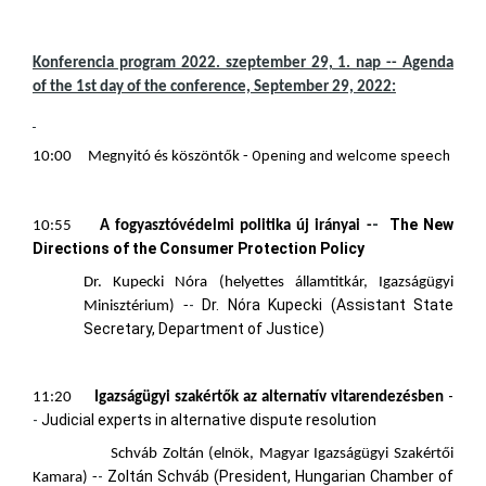
Konferencia program 2022. szeptember 29, 1. nap -- Agenda
of the 1st day of the conference, September 29, 2022:
Opening and welcome speech
10:00 Megnyitó és köszöntők -
-
The New
10:55
A fogyasztóvédelmi politika új irányai -
Directions of the Consumer Protection Policy
Dr. Kupecki Nóra (helyettes államtitkár, Igazságügyi
-
Dr. Nóra Kupecki (Assistant State
Minisztérium) -
Secretary, Department of Justice)
-
11:20
Igazságügyi szakértők az alternatív vitarendezésben
-
Judicial experts in alternative dispute resolution
Schváb Zoltán (elnök, Magyar Igazságügyi Szakértői
-
Zoltán Schváb (President, Hungarian Chamber of
Kamara) -