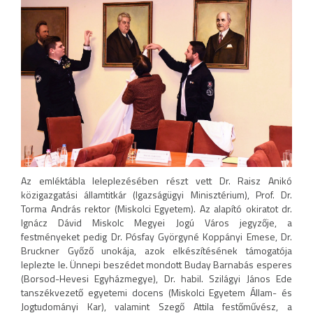
Az emléktábla leleplezésében részt vett Dr. Raisz Anikó
közigazgatási államtitkár (Igazságügyi Minisztérium), Prof. Dr.
Torma András rektor (Miskolci Egyetem). Az alapító okiratot dr.
Ignácz Dávid Miskolc Megyei Jogú Város jegyzője, a
festményeket pedig Dr. Pósfay Györgyné Koppányi Emese, Dr.
Bruckner Győző unokája, azok elkészítésének támogatója
leplezte le. Ünnepi beszédet mondott Buday Barnabás esperes
(Borsod-Hevesi Egyházmegye), Dr. habil. Szilágyi János Ede
tanszékvezető egyetemi docens (Miskolci Egyetem Állam- és
Jogtudományi Kar), valamint Szegő Attila festőművész, a