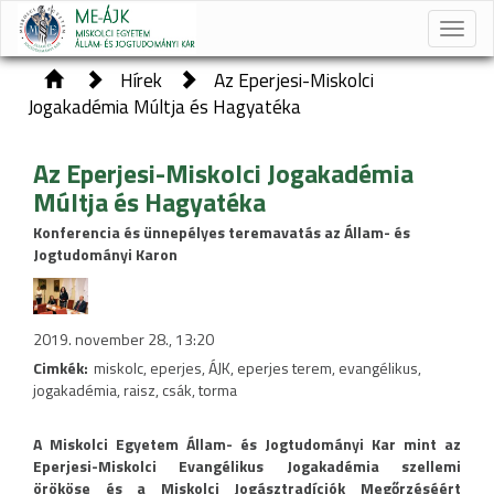
Toggle
naviga
Hírek
Az Eperjesi-Miskolci
Jogakadémia Múltja és Hagyatéka
Az Eperjesi-Miskolci Jogakadémia
Múltja és Hagyatéka
Konferencia és ünnepélyes teremavatás az Állam- és
Jogtudományi Karon
2019. november 28., 13:20
Cimkék:
miskolc, eperjes, ÁJK, eperjes terem, evangélikus,
jogakadémia, raisz, csák, torma
A Miskolci Egyetem Állam- és Jogtudományi Kar mint az
Eperjesi-Miskolci Evangélikus Jogakadémia szellemi
örököse és a Miskolci Jogásztradíciók Megőrzéséért