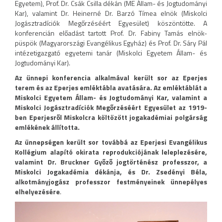
Egyetem), Prof. Dr. Csák Csilla dékán (ME Állam- és Jogtudományi
Kar), valamint Dr. Heinerné Dr. Barzó Tímea elnök (Miskolci
Jogásztradíciók Megőrzéséért Egyesület) köszöntötte. A
konferencián előadást tartott Prof. Dr. Fabiny Tamás elnök-
püspök (Magyarországi Evangélikus Egyház) és Prof. Dr. Sáry Pál
intézetigazgató egyetemi tanár (Miskolci Egyetem Állam- és
Jogtudományi Kar).
Az ünnepi konferencia alkalmával került sor az Eperjes
terem és az Eperjes emléktábla avatására. Az emléktáblát a
Miskolci Egyetem Állam- és Jogtudományi Kar, valamint a
Miskolci Jogásztradíciók Megőrzéséért Egyesület az 1919-
ben Eperjesről Miskolcra költözött jogakadémiai polgárság
emlékének állította.
Az ünnepségen került sor továbbá az Eperjesi Evangélikus
Kollégium alapító okirata reprodukciójának leleplezésére,
valamint Dr. Bruckner Győző jogtörténész professzor, a
Miskolci Jogakadémia dékánja, és Dr. Zsedényi Béla,
alkotmányjogász professzor festményeinek ünnepélyes
elhelyezésére
.