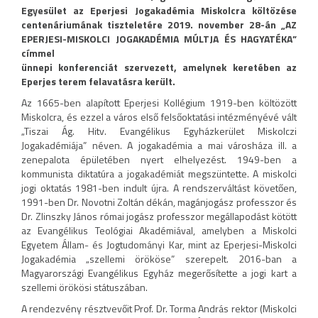
Egyesület az Eperjesi Jogakadémia Miskolcra költözése
centenáriumának tiszteletére 2019. november 28-án „AZ
EPERJESI-MISKOLCI JOGAKADÉMIA MÚLTJA ÉS HAGYATÉKA”
címmel
ünnepi konferenciát szervezett, amelynek keretében az
Eperjes terem felavatásra került.
Az 1665-ben alapított Eperjesi Kollégium 1919-ben költözött
Miskolcra, és ezzel a város első felsőoktatási intézményévé vált
„Tiszai Ág. Hitv. Evangélikus Egyházkerület Miskolczi
Jogakadémiája” néven. A jogakadémia a mai városháza ill. a
zenepalota épületében nyert elhelyezést. 1949-ben a
kommunista diktatúra a jogakadémiát megszüntette. A miskolci
jogi oktatás 1981-ben indult újra. A rendszerváltást követően,
1991-ben Dr. Novotni Zoltán dékán, magánjogász professzor és
Dr. Zlinszky János római jogász professzor megállapodást kötött
az Evangélikus Teológiai Akadémiával, amelyben a Miskolci
Egyetem Állam- és Jogtudományi Kar, mint az Eperjesi-Miskolci
Jogakadémia „szellemi örököse” szerepelt. 2016-ban a
Magyarországi Evangélikus Egyház megerősítette a jogi kart a
szellemi örökösi státuszában.
A rendezvény résztvevőit Prof. Dr. Torma András rektor (Miskolci