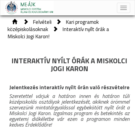
Toggle
naviga
Felvételi
Kari programok
középiskolásoknak
Interaktív nyílt órák a
Miskolci Jogi Karon!
INTERAKTÍV NYÍLT ÓRÁK A MISKOLCI
JOGI KARON
Jelentkezés interaktív nyílt órán való részvételre
Szeretettel várjuk a határon innen és határon túli
középiskolás osztályok jelentkezését, akiknek örömmel
szervezünk mintatárgyalással egybekötött nyílt órát a
Miskolci Jogi Karon. Izgalmas program és betekintés az
egyetemi diákéletbe vár ezen a programon minden
kedves Érdeklődőre!