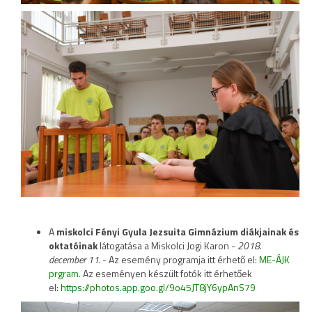
A
miskolci Fényi Gyula Jezsuita Gimnázium diákjainak és
oktatóinak
látogatása a Miskolci Jogi Karon -
2018.
december 11.
- Az esemény programja itt érhető el:
ME-ÁJK
prgram
. Az eseményen készült fotók itt érhetőek
el:
https://photos.app.goo.gl/9o45JT8jY6ypAnS79