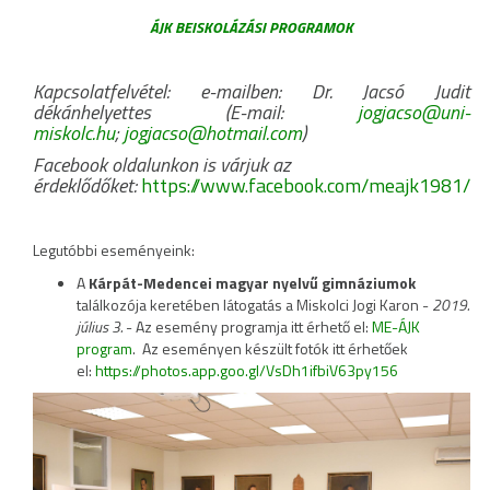
ÁJK BEISKOLÁZÁSI PROGRAMOK
Kapcsolatfelvétel: e-
mailben: Dr. Jacsó Judit
dékánhelyettes (E-mail:
jogjacso@uni-
miskolc.hu
;
jogjacso@hotmail.com
)
Facebook oldalunkon is várjuk az
érdeklődőket:
https://www.facebook.com/meajk1981/
Legutóbbi eseményeink:
A
Kárpát-Medencei magyar nyelvű gimnáziumok
találkozója keretében látogatás a Miskolci Jogi Karon -
2019.
július 3.
- Az esemény programja itt érhető el:
ME-ÁJK
program
. Az eseményen készült fotók itt érhetőek
el:
https://photos.app.goo.gl/VsDh1ifbiV63py156