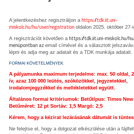
https://tdk.iit.uni-
A jelentkezéshez regisztráljon a
miskolc.hu/hu/user/registration
oldalon 2025. október 27-i
https://tdk.iit.uni-miskolc.hu/h
A
regisztrációt követően a
menüpontban az
email címével és a választott jelszaváv
lépni
és adja meg az adatait és a TDK munkája adatait
FORMAI KÖVETELMÉNYEK:
A pályamunka maximum terjedelme: max. 50 oldal, 2
ív, azaz 100 000 leütés, szóközökkel, jegyzetekkel,
irodalomjegyzékkel és mellékletekkel együtt.
Általános formai kritériumok: Betűtípus: Times Ne
Betűméret: 12 pt Sortáv: 1,5 Margó: 2,5
Kérem, hogy a kézirat lezárásának dátumát is tüntess
Ne
felejtse el, hogy a dolgozat elkészülése után a fájlfel