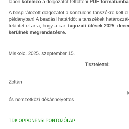
lapon
kötelező
a dolgozatot feltölteni
PDF formátumba
A bespirálozott dolgozatot a konzulens tanszékre kell elj
példányban! A beadási határidőt a tanszékek határozzá
tekintettel
arra
, hogy a kari
tagozati
ülések 2025. dece
kerülnek megrendezésre.
Miskolc, 2025. szeptember 15.
Tisztelettel:
Dr. Var
Zoltán
tudomány
és nemzetközi dékánhelyettes
TDK OPPONENSI PONTOZÓLAP