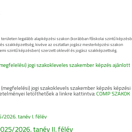
v
területen legalább alapképzési szakon (korábban főiskolai szintű képzés
 és szakképzettség, kivéve az osztatlan jogász mesterképzési szakon
emi szintű képzésben) szerzett oklevél és jogász szakképzettség.
megfelelési) jogi szakokleveles szakember képzés ajánlott
 (megfelelési) jogi szakoklevels szakember képzés képzési 
etelményei letölthetőek a linkre kattintva:
COMP SZAKOK
/2026. tanév I. félév
025/2026. tanév II. félév