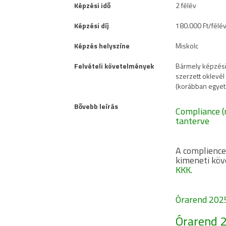
Képzési idő
2 félév
Képzési díj
180.000 Ft/félé
Képzés helyszíne
Miskolc
Felvételi követelmények
Bármely képzési 
szerzett oklevél
(korábban egyet
Bővebb leírás
Compliance (
tanterve
A complience
kimeneti köv
KKK.
Órarend 2025
Órarend 2