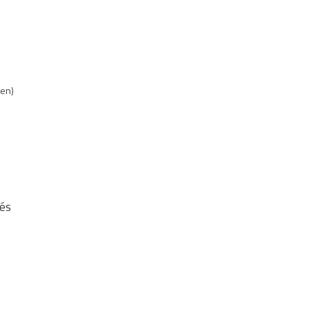
ben)
és