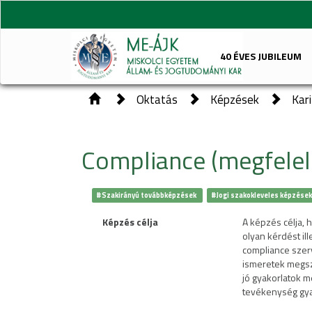
40 ÉVES JUBILEUM
Oktatás
Képzések
Kar
Compliance (megfelel
#Szakirányú továbbképzések
#Jogi szakokleveles képzése
Képzés célja
A képzés célja, 
olyan kérdést il
compliance szerv
ismeretek megsz
jó gyakorlatok m
tevékenység gya