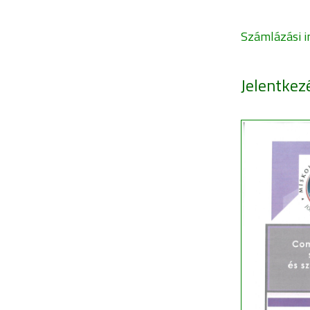
Számlázási i
Jelentkez