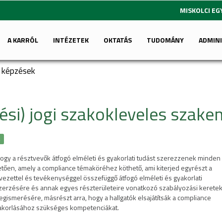
MISKOLCI E
A KARRÓL
INTÉZETEK
OKTATÁS
TUDOMÁNY
ADMIN
i képzések
ési) jogi szakokleveles szak
k
hogy a résztvevők átfogó elméleti és gyakorlati tudást szerezzenek minden
letően, amely a compliance témaköréhez köthető, ami kiterjed egyrészt a
ezettel és tevékenységgel összefüggő átfogó elméleti és gyakorlati
erzésére és annak egyes részterületeire vonatkozó szabályozási keretek
egismerésére, másrészt arra, hogy a hallgatók elsajátítsák a compliance
korlásához szükséges kompetenciákat.