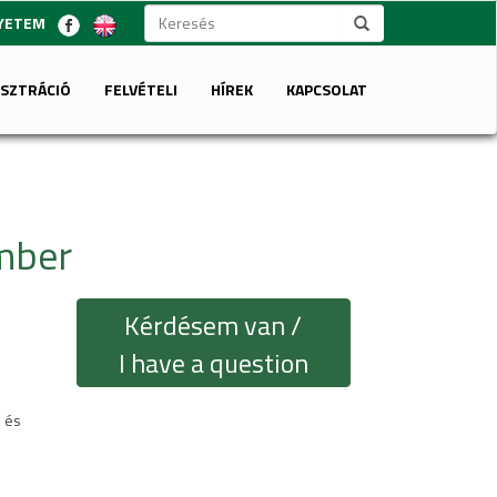
GYETEM
ISZTRÁCIÓ
FELVÉTELI
HÍREK
KAPCSOLAT
ember
Kérdésem van /
I have a question
 és