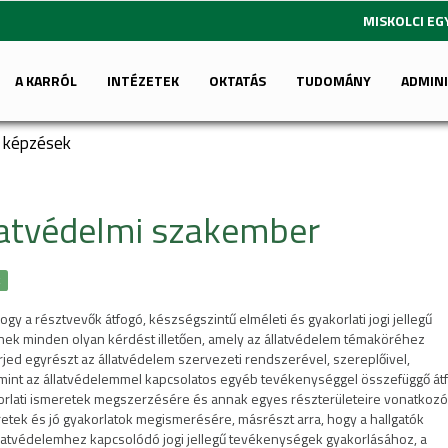
MISKOLCI E
A KARRÓL
INTÉZETEK
OKTATÁS
TUDOMÁNY
ADMIN
i képzések
llatvédelmi szakember
k
ogy a résztvevők átfogó, készségszintű elméleti és gyakorlati jogi jellegű
nek minden olyan kérdést illetően, amely az állatvédelem témaköréhez
erjed egyrészt az állatvédelem szervezeti rendszerével, szereplőivel,
lamint az állatvédelemmel kapcsolatos egyéb tevékenységgel összefüggő át
korlati ismeretek megszerzésére és annak egyes részterületeire vonatkozó
etek és jó gyakorlatok megismerésére, másrészt arra, hogy a hallgatók
állatvédelemhez kapcsolódó jogi jellegű tevékenységek gyakorlásához, a