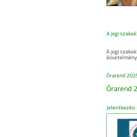
A jogi szako
A jogi szako
követelménye
Órarend 2025
Órarend 2
Jelentkezési 