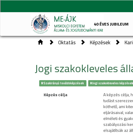
40 ÉVES JUBILEUM
Oktatás
Képzések
Kar
Jogi szakokleveles á
#Szakirányú továbbképzések
#Jogi szakokleveles képzése
Képzés célja
A képzés célja, h
tudást szerezze
köthető, ami kit
eljárásaival, va
elméleti és gya
szabályozási ker
elsajátítsák az 