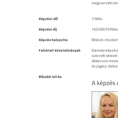
megszerzett ism
Képzési idő
2 félév
Képzési díj
160.000 Ft/félé
Képzés helyszíne
Miskolc-részben 
Felvételi követelmények
Bármely képzési 
szerzett oklevél
állatorvosi mes
és jogász, illetv
Bővebb leírás
A képzés 