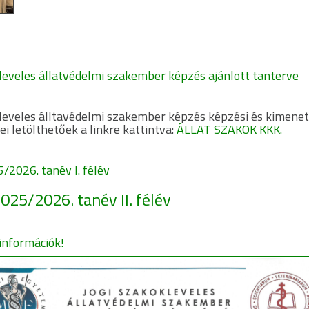
kleveles állatvédelmi szakember képzés ajánlott tanterve
kleveles álltavédelmi szakember képzés képzési és kimenet
i letölthetőek a linkre kattintva:
ÁLLAT SZAKOK KKK.
/2026. tanév I. félév
025/2026. tanév II. félév
információk!