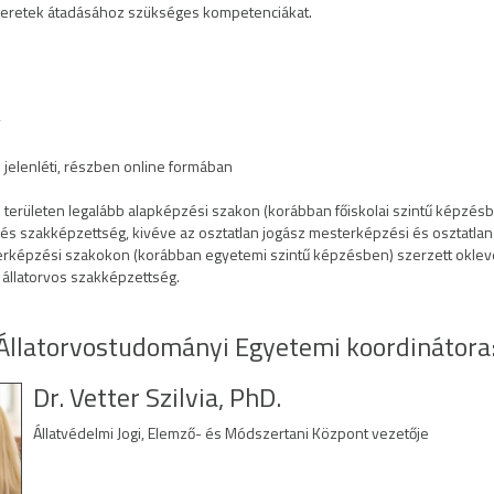
eretek átadásához szükséges kompetenciákat.
v
jelenléti, részben online formában
területen legalább alapképzési szakon (korábban főiskolai szintű képzés
 és szakképzettség, kivéve az osztatlan jogász mesterképzési és osztatlan
terképzési szakokon (korábban egyetemi szintű képzésben) szerzett oklev
e állatorvos szakképzettség.
Állatorvostudományi Egyetemi koordinátora
Dr. Vetter Szilvia, PhD.
Állatvédelmi Jogi, Elemző- és Módszertani Központ vezetője