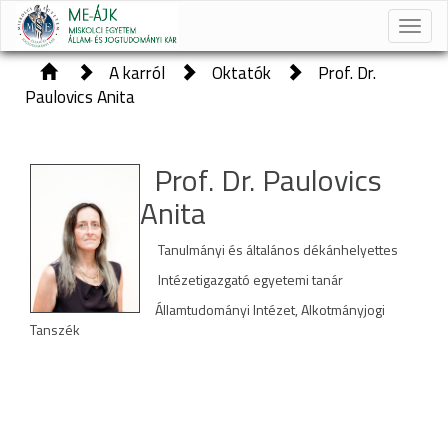
Toggle
naviga
A karról
Oktatók
Prof. Dr.
Paulovics Anita
Prof. Dr. Paulovics
Anita
Tanulmányi és általános dékánhelyettes
Intézetigazgató egyetemi tanár
Államtudományi Intézet, Alkotmányjogi
Tanszék