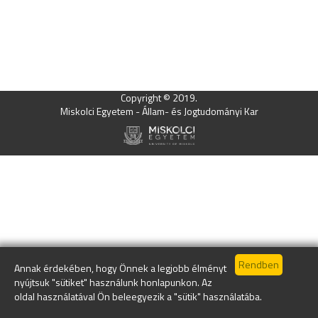
Copyright © 2019.
Miskolci Egyetem - Állam- és Jogtudományi Kar
Annak érdekében, hogy Önnek a legjobb élményt
nyújtsuk "sütiket" használunk honlapunkon. Az
oldal használatával Ön beleegyezik a "sütik" használatába.