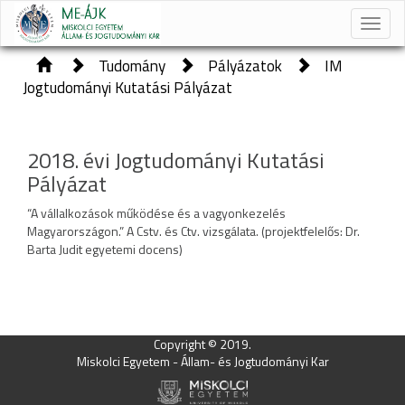
Toggle
naviga
Tudomány
Pályázatok
IM
Jogtudományi Kutatási Pályázat
2018. évi Jogtudományi Kutatási
Pályázat
“A vállalkozások működése és a vagyonkezelés
Magyarországon.” A Cstv. és Ctv. vizsgálata. (projektfelelős: Dr.
Barta Judit egyetemi docens)
Copyright © 2019.
Miskolci Egyetem - Állam- és Jogtudományi Kar