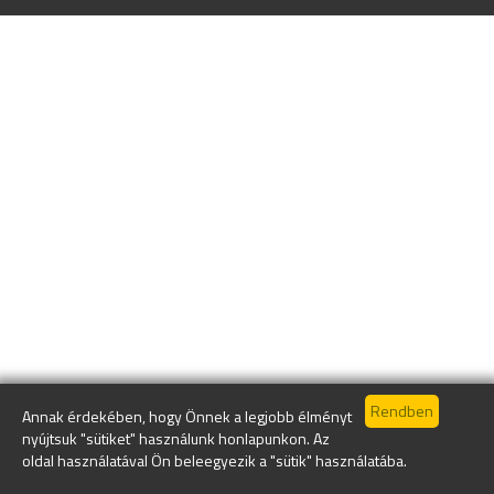
Annak érdekében, hogy Önnek a legjobb élményt
nyújtsuk "sütiket" használunk honlapunkon. Az
oldal használatával Ön beleegyezik a "sütik" használatába.