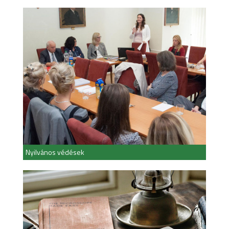
Nyilvános védések