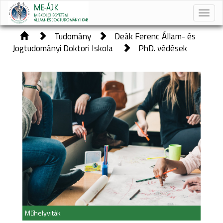
Toggle
naviga
Tudomány
Deák Ferenc Állam- és
Jogtudományi Doktori Iskola
PhD. védések
Műhelyviták