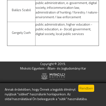
public administration, e-government, digital
society, infocommunication law,
Balázs Szabó
administration of hunting / forestry / nature-
environment / law enforcement
public administration, higher education -
public education, e- (local) government,
Gergely Cseh
digital society, local public services
Copyright © 2019.
Miskolci Egyetem - Állam- és Jogtudományi Kar
Annak érdekében, hogy Önnek a legjobb élményt
nyújtsuk "sütiket" használunk honlapunkon. Az
oldal használatával Ön beleegyezik a "sütik" használatába.