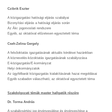
Czibrik Eszter
A közigazgatási hatósági eljárás szabályai
Bizonyítási eljárás a hatósági eljárás során
Az Ákr. jogorvoslati rendszere
Egyéb, az oktatóval előzetesen egyeztetett téma
Cseh-Zelina Gergely
A felsőoktatás igazgatásának aktuális kérdései hazánkban
A köznevelés-közoktatás igazgatásának szabályozása
E-közigazgatás/E-kormányzat
Helyi önkormányzatok
Az ügyfélbarát közigazgatás kialakításának hazai megoldásai
Egyéb szabadon választható, az oktatóval egyeztetett téma
Szakdolgozati témák master hallgatók részére
Dr. Torma András
A szabálysértési jog érvényesülése és érvényesítése a