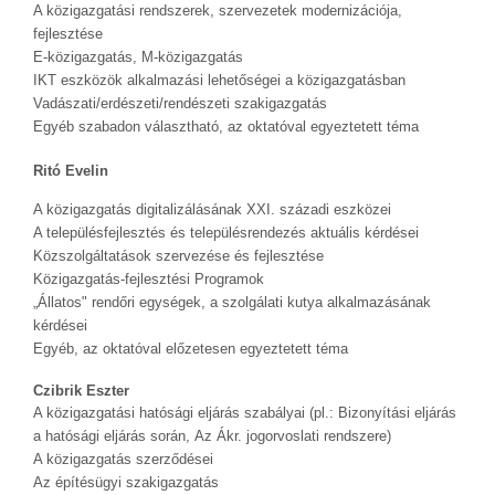
A közigazgatási rendszerek, szervezetek modernizációja,
fejlesztése
E-közigazgatás, M-közigazgatás
IKT eszközök alkalmazási lehetőségei a közigazgatásban
Vadászati/erdészeti/rendészeti szakigazgatás
Egyéb szabadon választható, az oktatóval egyeztetett téma
Ritó Evelin
A közigazgatás digitalizálásának XXI. századi eszközei
A településfejlesztés és településrendezés aktuális kérdései
Közszolgáltatások szervezése és fejlesztése
Közigazgatás-fejlesztési Programok
„Állatos" rendőri egységek, a szolgálati kutya alkalmazásának
kérdései
Egyéb, az oktatóval előzetesen egyeztetett téma
Czibrik Eszter
A közigazgatási hatósági eljárás szabályai (pl.: Bizonyítási eljárás
a hatósági eljárás során, Az Ákr. jogorvoslati rendszere)
A közigazgatás szerződései
Az építésügyi szakigazgatás