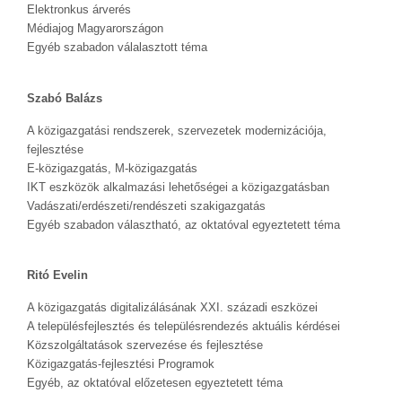
Elektronkus árverés
Médiajog Magyarországon
Egyéb szabadon válalasztott téma
Szabó Balázs
A közigazgatási rendszerek, szervezetek modernizációja,
fejlesztése
E-közigazgatás, M-közigazgatás
IKT eszközök alkalmazási lehetőségei a közigazgatásban
Vadászati/erdészeti/rendészeti szakigazgatás
Egyéb szabadon választható, az oktatóval egyeztetett téma
Ritó Evelin
A közigazgatás digitalizálásának XXI. századi eszközei
A településfejlesztés és településrendezés aktuális kérdései
Közszolgáltatások szervezése és fejlesztése
Közigazgatás-fejlesztési Programok
Egyéb, az oktatóval előzetesen egyeztetett téma