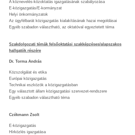
A köznevelés-közoktatás igazgatásának szabályozása
E-közigazgatás/E-kormányzat
Helyi önkormányzatok
Az ügyfélbarát közigazgatás kialakításának hazai megoldásai
Egyéb szabadon választható, az oktatóval egyeztetett téma
Szakdolgozati témák felsőoktatási szakképzéses/alapszakos
hallgatók részére
Dr. Torma András
Közszolgálat és etika
Európai közigazgatás
Technikai eszközök a közigazgatásban
Egy választott állam közigazgatási szervezet-rendszere
Egyéb szabadon választható téma
Czékmann Zsolt
E-közigazgatás
Hírközlés igazgatása