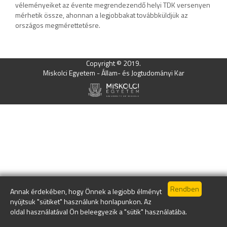
véleményeiket az évente megrendezendő helyi TDK versenyen
mérhetik össze, ahonnan a legjobbakat továbbküldjük az
országos megmérettetésre.
Copyright © 2019.
Miskolci Egyetem - Állam- és Jogtudományi Kar
Annak érdekében, hogy Önnek a legjobb élményt
nyújtsuk "sütiket" használunk honlapunkon. Az
oldal használatával Ön beleegyezik a "sütik" használatába.