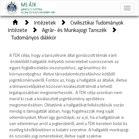
Toggle
naviga
Intézetek
Civilisztikai Tudományok
Intézete
Agrár- és Munkajogi Tanszék
Tudományos diákkör
A TDK célja, hogy a tanszékünk által gondozott témák iránt
érdeklődő hallgatók mélyebb ismereteket szerezzenek az
egyes foglalkoztatási viszonyokhoz, agráriumhoz és
környezetjoghoz illetve társadalombiztosításhoz kötődő
jogintézményekről. Fontos az, hogy a hallgatók az általuk, illetve
a témavezetőjükkel közösen kiválasztott témát a lehető
legalaposabban megismerhessék. A TDK célja azonban nem
merül ki csak a kiválasztott jogintézmény aprólékos
megismerésében. Oktatóink a hallgatókat felkészítésük során
mindig is támogatták abban, hogy fogalmazzák meg saját
véleményüket. Mivel úgy gondoljuk, az a jó, ha a hallgatónak is
van véleménye arról a jogterületről, amit a TDK keretein belül és
esetleg későbbiekben is kutatni szeretne. A hallgatók munkajogi
és szociális jogi ismereteiket, illetve saját szakmai