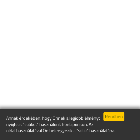
Annak érdekében, hogy Önnek a legjobb élményt
nyújtsuk "sütiket" használunk honlapunkon. Az
oldal használatával Ön beleegyezik a "sütik" használatába.