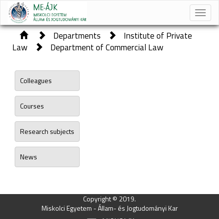
Toggle
naviga
Departments
Institute of Private
Law
Department of Commercial Law
Colleagues
Courses
Research subjects
News
Copyright © 2019.
Miskolci Egyetem - Állam- és Jogtudományi Kar