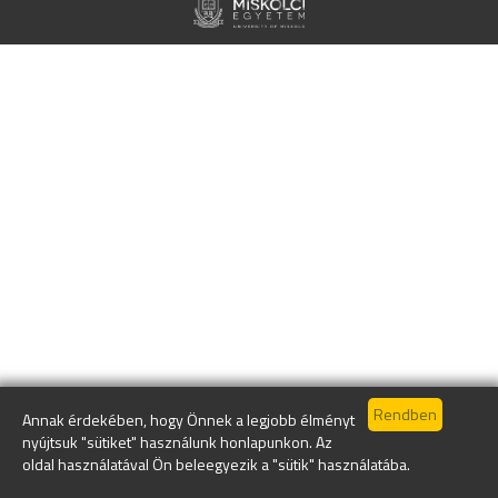
Annak érdekében, hogy Önnek a legjobb élményt
nyújtsuk "sütiket" használunk honlapunkon. Az
oldal használatával Ön beleegyezik a "sütik" használatába.