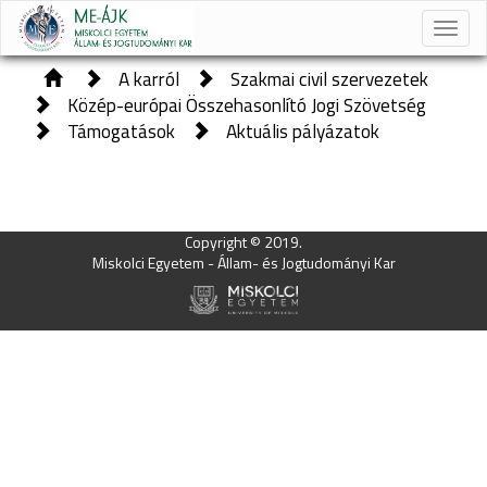
Toggle
naviga
A karról
Szakmai civil szervezetek
Közép-európai Összehasonlító Jogi Szövetség
Támogatások
Aktuális pályázatok
Copyright © 2019.
Miskolci Egyetem - Állam- és Jogtudományi Kar