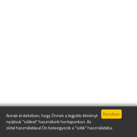
Annak érdekében, hogy Önnek a legjobb élményt
nyújtsuk "sütiket" használunk honlapunkon. Az
oldal használatával Ön beleegyezik a "sütik" használatába.